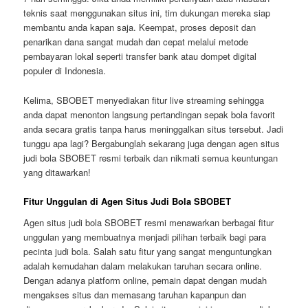
teknis saat menggunakan situs ini, tim dukungan mereka siap
membantu anda kapan saja. Keempat, proses deposit dan
penarikan dana sangat mudah dan cepat melalui metode
pembayaran lokal seperti transfer bank atau dompet digital
populer di Indonesia.
Kelima, SBOBET menyediakan fitur live streaming sehingga
anda dapat menonton langsung pertandingan sepak bola favorit
anda secara gratis tanpa harus meninggalkan situs tersebut. Jadi
tunggu apa lagi? Bergabunglah sekarang juga dengan agen situs
judi bola SBOBET resmi terbaik dan nikmati semua keuntungan
yang ditawarkan!
Fitur Unggulan di Agen Situs Judi Bola SBOBET
Agen situs judi bola SBOBET resmi menawarkan berbagai fitur
unggulan yang membuatnya menjadi pilihan terbaik bagi para
pecinta judi bola. Salah satu fitur yang sangat menguntungkan
adalah kemudahan dalam melakukan taruhan secara online.
Dengan adanya platform online, pemain dapat dengan mudah
mengakses situs dan memasang taruhan kapanpun dan