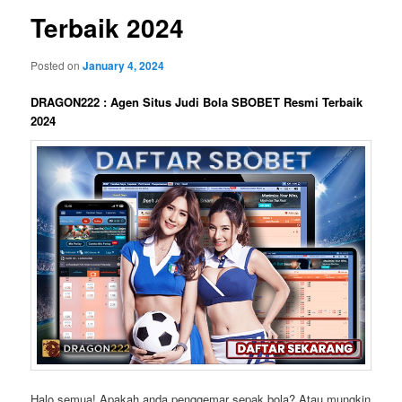
Terbaik 2024
Posted on
January 4, 2024
DRAGON222 : Agen Situs Judi Bola SBOBET Resmi Terbaik
2024
Halo semua! Apakah anda penggemar sepak bola? Atau mungkin