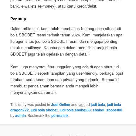
bank, e-wallets (e-money), atau kartu kredit/debit.
Penutup
Dalam artikel ini, kami telah membahas tentang agen situs judi
bola SBOBET resmi terbaik tahun 2024. Kami menjelaskan apa
itu agen situs judi bola SBOBET resmi dan mengapa penting
untuk memilihnya. Keuntungan dalam memilih situs judi bola
SBOBET juga telah dijelaskan dengan detail.
Kami juga menyoroti fitur unggulan yang ada di agen situs judi
bola SBOBET, seperti tampilan yang user-friendly, berbagai opsi
taruhan, serta keamanan dan privasi yang terjamin. Semua ini
membuat pengalaman bermain anda menjadi lebih
menyenangkan dan aman.
This entry was posted in
Judi Online
and tagged
judi bola
,
judi bola
dragon222
,
judi bola sbobet
,
judi bola sbobet88
,
sbobet
,
sbobet88
by
admin
. Bookmark the
permalink
.