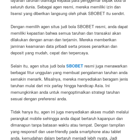
layanan taruhan olahraga kepada para penggemar sepak bola di
seluruh dunia. Sebagai agen resmi, mereka memiliki izin dan
lisensi yang diberikan langsung oleh pihak SBOBET itu sendiri.
Dengan memilih agen situs judi bola SBOBET resmi, anda dapat
memiliki kepastian bahwa semua taruhan dan transaksi akan
dilakukan dengan aman dan terjamin. Mereka memberikan
jaminan keamanan data pribadi serta proses penarikan dan
deposit yang mudah, cepat dan terpercaya.
Selain itu, agen situs judi bola
SBOBET
resmi juga menawarkan
berbagai fitur unggulan yang membuat pengalaman taruhan anda
semakin menarik. Misalnya, mereka menyediakan beragam jenis
taruhan mulai dari mix parlay hingga handicap Asia. Ini
memungkinkan anda untuk mengoptimalkan strategi taruhan
sesuai dengan preferensi anda.
Tidak hanya itu, agen ini juga menyediakan akses mudah melalui
perangkat mobile sehingga anda dapat bertaruh kapanpun dan
dimanapun tanpa batasan waktu atau tempat. Dengan tampilan
yang responsif dan user-friendly pada smartphone atau tablet
anda, kemudahan dalam bertaruh menjadi lebih nyata. Jadi