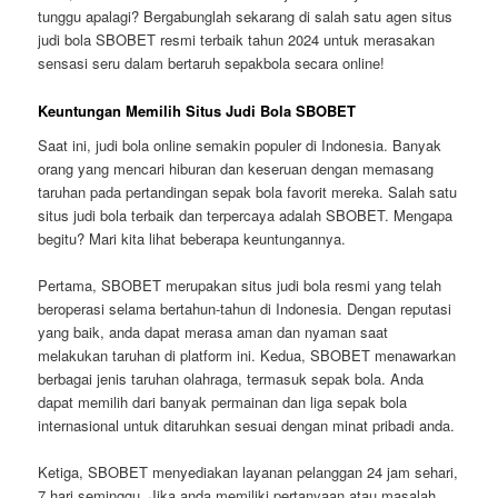
tunggu apalagi? Bergabunglah sekarang di salah satu agen situs
judi bola SBOBET resmi terbaik tahun 2024 untuk merasakan
sensasi seru dalam bertaruh sepakbola secara online!
Keuntungan Memilih Situs Judi Bola SBOBET
Saat ini, judi bola online semakin populer di Indonesia. Banyak
orang yang mencari hiburan dan keseruan dengan memasang
taruhan pada pertandingan sepak bola favorit mereka. Salah satu
situs judi bola terbaik dan terpercaya adalah SBOBET. Mengapa
begitu? Mari kita lihat beberapa keuntungannya.
Pertama, SBOBET merupakan situs judi bola resmi yang telah
beroperasi selama bertahun-tahun di Indonesia. Dengan reputasi
yang baik, anda dapat merasa aman dan nyaman saat
melakukan taruhan di platform ini. Kedua, SBOBET menawarkan
berbagai jenis taruhan olahraga, termasuk sepak bola. Anda
dapat memilih dari banyak permainan dan liga sepak bola
internasional untuk ditaruhkan sesuai dengan minat pribadi anda.
Ketiga, SBOBET menyediakan layanan pelanggan 24 jam sehari,
7 hari seminggu. Jika anda memiliki pertanyaan atau masalah