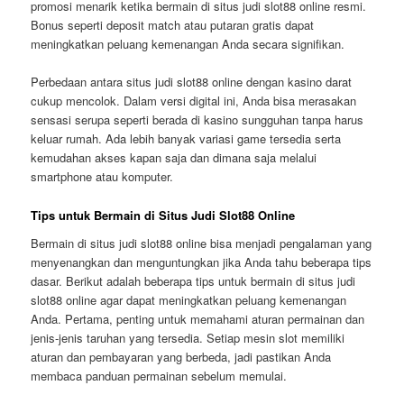
promosi menarik ketika bermain di situs judi slot88 online resmi.
Bonus seperti deposit match atau putaran gratis dapat
meningkatkan peluang kemenangan Anda secara signifikan.
Perbedaan antara situs judi slot88 online dengan kasino darat
cukup mencolok. Dalam versi digital ini, Anda bisa merasakan
sensasi serupa seperti berada di kasino sungguhan tanpa harus
keluar rumah. Ada lebih banyak variasi game tersedia serta
kemudahan akses kapan saja dan dimana saja melalui
smartphone atau komputer.
Tips untuk Bermain di Situs Judi Slot88 Online
Bermain di situs judi slot88 online bisa menjadi pengalaman yang
menyenangkan dan menguntungkan jika Anda tahu beberapa tips
dasar. Berikut adalah beberapa tips untuk bermain di situs judi
slot88 online agar dapat meningkatkan peluang kemenangan
Anda. Pertama, penting untuk memahami aturan permainan dan
jenis-jenis taruhan yang tersedia. Setiap mesin slot memiliki
aturan dan pembayaran yang berbeda, jadi pastikan Anda
membaca panduan permainan sebelum memulai.