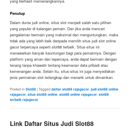
yang berhasil memenangkannya.
Penutup
Dalam dunia judi online, situs slot menjadi salah satu pilihan
yang populer di kalangan pemain. Dan jika anda mencari
pengalaman bermain yang maksimal dan menguntungkan, maka
tidak ada yang lebih baik daripada memilih situs judi slot online
gacor terpercaya seperti slot88 terbaik. Situs-situs ini
menawarkan banyak keuntungan bagi para pemainnya. Dengan
platform yang aman dan tepercaya, anda dapat bermain dengan
tenang tanpa khawatir tentang keamanan data pribadi atau
kemenangan anda. Selain itu, situs-situs ini juga menyediakan
jenis permainan slot terlengkap dan menarik untuk dimainkan.
Posted in
Slot88
|
Tagged
daftar slot88 rajagacor
,
judi slot88 online
rajagacor
,
situs slot88 online
,
slot88 online rajagacor
,
slot88
terbaik rajagacor
Link Daftar Situs Judi Slot88