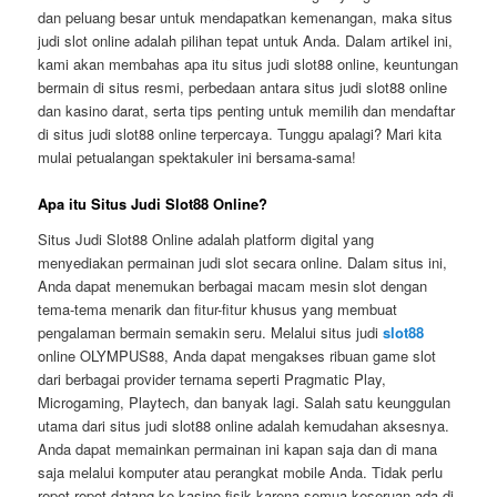
dan peluang besar untuk mendapatkan kemenangan, maka situs
judi slot online adalah pilihan tepat untuk Anda. Dalam artikel ini,
kami akan membahas apa itu situs judi slot88 online, keuntungan
bermain di situs resmi, perbedaan antara situs judi slot88 online
dan kasino darat, serta tips penting untuk memilih dan mendaftar
di situs judi slot88 online terpercaya. Tunggu apalagi? Mari kita
mulai petualangan spektakuler ini bersama-sama!
Apa itu Situs Judi Slot88 Online?
Situs Judi Slot88 Online adalah platform digital yang
menyediakan permainan judi slot secara online. Dalam situs ini,
Anda dapat menemukan berbagai macam mesin slot dengan
tema-tema menarik dan fitur-fitur khusus yang membuat
pengalaman bermain semakin seru. Melalui situs judi
slot88
online OLYMPUS88, Anda dapat mengakses ribuan game slot
dari berbagai provider ternama seperti Pragmatic Play,
Microgaming, Playtech, dan banyak lagi. Salah satu keunggulan
utama dari situs judi slot88 online adalah kemudahan aksesnya.
Anda dapat memainkan permainan ini kapan saja dan di mana
saja melalui komputer atau perangkat mobile Anda. Tidak perlu
repot-repot datang ke kasino fisik karena semua keseruan ada di