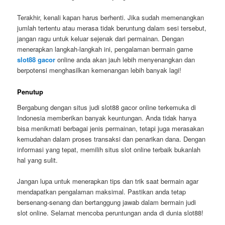
Terakhir, kenali kapan harus berhenti. Jika sudah memenangkan
jumlah tertentu atau merasa tidak beruntung dalam sesi tersebut,
jangan ragu untuk keluar sejenak dari permainan.
Dengan
menerapkan langkah-langkah ini, pengalaman bermain game
slot88 gacor
online anda akan jauh lebih menyenangkan dan
berpotensi menghasilkan kemenangan lebih banyak lagi!
Penutup
Bergabung dengan situs judi slot88 gacor online terkemuka di
Indonesia memberikan banyak keuntungan. Anda tidak hanya
bisa menikmati berbagai jenis permainan, tetapi juga merasakan
kemudahan dalam proses transaksi dan penarikan dana. Dengan
informasi yang tepat, memilih situs slot online terbaik bukanlah
hal yang sulit.
Jangan lupa untuk menerapkan tips dan trik saat bermain agar
mendapatkan pengalaman maksimal. Pastikan anda tetap
bersenang-senang dan bertanggung jawab dalam bermain judi
slot online. Selamat mencoba peruntungan anda di dunia slot88!