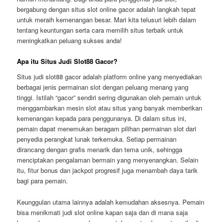
bergabung dengan situs slot online gacor adalah langkah tepat
untuk meraih kemenangan besar. Mari kita telusuri lebih dalam
tentang keuntungan serta cara memilih situs terbaik untuk
meningkatkan peluang sukses anda!
Apa itu Situs Judi Slot88 Gacor?
Situs judi slot88 gacor adalah platform online yang menyediakan
berbagai jenis permainan slot dengan peluang menang yang
tinggi. Istilah “gacor” sendiri sering digunakan oleh pemain untuk
menggambarkan mesin slot atau situs yang banyak memberikan
kemenangan kepada para penggunanya. Di dalam situs ini,
pemain dapat menemukan beragam pilihan permainan slot dari
penyedia perangkat lunak terkemuka. Setiap permainan
dirancang dengan grafis menarik dan tema unik, sehingga
menciptakan pengalaman bermain yang menyenangkan. Selain
itu, fitur bonus dan jackpot progresif juga menambah daya tarik
bagi para pemain.
Keunggulan utama lainnya adalah kemudahan aksesnya. Pemain
bisa menikmati judi slot online kapan saja dan di mana saja