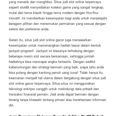
yang menarik dan menghibur. Situs judi slot online terpercaya
seperti slot88 menyediakan koleksi game yang sangat lengkap,
mulai dari tema klasik hingga tema modern dengan fitur-fitur
inovatif. Ini memberikan kesempatan bagi anda untuk menjelajahi
beragam pilihan dan menemukan permainan yang sesuai dengan
selera dan preferensi anda.
Selain itu, situs judi slot online gacor juga menawarkan
kesempatan untuk memenangkan hadiah besar dalam bentuk
jackpot progresif. Jackpot ini biasanya terhubung dengan
beberapa mesin slot secara bersamaan, sehingga jumlah
hadiahnya bisa mencapai angka fantastis. Dengan sedikit
keberuntungan dan strategi bermain yang baik, siapa tahu anda
bisa pulang dengan kantong penuh uang tunai! Tidak hanya itu,
keamanan menjadi hal utama dalam bergabung dengan situs judi
slot online gacor terpercaya. Situs-situs ini menggunakan
teknologi enkripsi canggih untuk melindungi data pribadi dan
transaksi finansial pemain. Jadi anda dapat bermain dengan
tenang tanpa khawatir tentang privasi atau kerahasiaan informasi
diri.