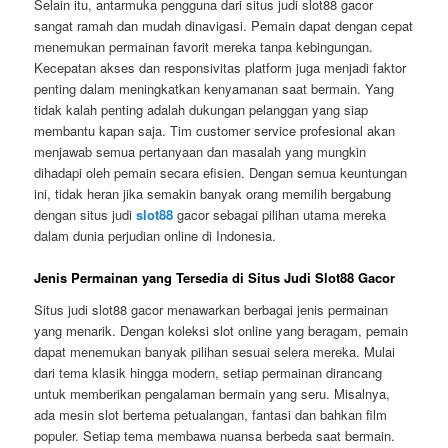
Selain itu, antarmuka pengguna dari situs judi slot88 gacor
sangat ramah dan mudah dinavigasi. Pemain dapat dengan cepat
menemukan permainan favorit mereka tanpa kebingungan.
Kecepatan akses dan responsivitas platform juga menjadi faktor
penting dalam meningkatkan kenyamanan saat bermain. Yang
tidak kalah penting adalah dukungan pelanggan yang siap
membantu kapan saja. Tim customer service profesional akan
menjawab semua pertanyaan dan masalah yang mungkin
dihadapi oleh pemain secara efisien. Dengan semua keuntungan
ini, tidak heran jika semakin banyak orang memilih bergabung
dengan situs judi
slot88
gacor sebagai pilihan utama mereka
dalam dunia perjudian online di Indonesia.
Jenis Permainan yang Tersedia di Situs Judi Slot88 Gacor
Situs judi slot88 gacor menawarkan berbagai jenis permainan
yang menarik. Dengan koleksi slot online yang beragam, pemain
dapat menemukan banyak pilihan sesuai selera mereka. Mulai
dari tema klasik hingga modern, setiap permainan dirancang
untuk memberikan pengalaman bermain yang seru. Misalnya,
ada mesin slot bertema petualangan, fantasi dan bahkan film
populer. Setiap tema membawa nuansa berbeda saat bermain.