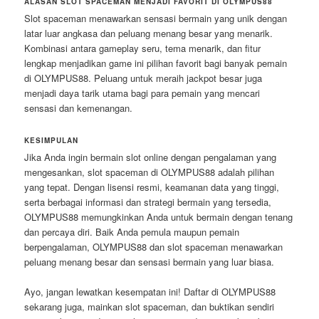
ALASAN SLOT SPACEMAN MENJADI FAVORIT DI OLYMPUS88
Slot spaceman menawarkan sensasi bermain yang unik dengan
latar luar angkasa dan peluang menang besar yang menarik.
Kombinasi antara gameplay seru, tema menarik, dan fitur
lengkap menjadikan game ini pilihan favorit bagi banyak pemain
di OLYMPUS88. Peluang untuk meraih jackpot besar juga
menjadi daya tarik utama bagi para pemain yang mencari
sensasi dan kemenangan.
KESIMPULAN
Jika Anda ingin bermain slot online dengan pengalaman yang
mengesankan, slot spaceman di OLYMPUS88 adalah pilihan
yang tepat. Dengan lisensi resmi, keamanan data yang tinggi,
serta berbagai informasi dan strategi bermain yang tersedia,
OLYMPUS88 memungkinkan Anda untuk bermain dengan tenang
dan percaya diri. Baik Anda pemula maupun pemain
berpengalaman, OLYMPUS88 dan slot spaceman menawarkan
peluang menang besar dan sensasi bermain yang luar biasa.
Ayo, jangan lewatkan kesempatan ini! Daftar di OLYMPUS88
sekarang juga, mainkan slot spaceman, dan buktikan sendiri