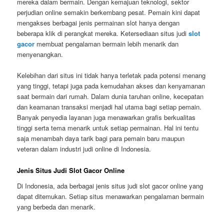
mereka dalam bermain. Dengan kemajuan teknologi, sektor
perjudian online semakin berkembang pesat. Pemain kini dapat
mengakses berbagai jenis permainan slot hanya dengan
beberapa klik di perangkat mereka. Ketersediaan situs judi
slot
gacor
membuat pengalaman bermain lebih menarik dan
menyenangkan.
Kelebihan dari situs ini tidak hanya terletak pada potensi menang
yang tinggi, tetapi juga pada kemudahan akses dan kenyamanan
saat bermain dari rumah. Dalam dunia taruhan online, kecepatan
dan keamanan transaksi menjadi hal utama bagi setiap pemain.
Banyak penyedia layanan juga menawarkan grafis berkualitas
tinggi serta tema menarik untuk setiap permainan. Hal ini tentu
saja menambah daya tarik bagi para pemain baru maupun
veteran dalam industri judi online di Indonesia.
Jenis Situs Judi Slot Gacor Online
Di Indonesia, ada berbagai jenis situs judi slot gacor online yang
dapat ditemukan. Setiap situs menawarkan pengalaman bermain
yang berbeda dan menarik.