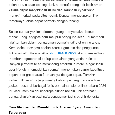
salah satu alasan penting. Link alternatif sering kali lebih aman
karena dapat menghindari risiko dari serangan cyber yang
mungkin terjadi pada situs resmi. Dengan menggunakan link
terpercaya, anda dapat bermain dengan tenang.
Selain itu, banyak link alternatif yang menyediakan bonus
menarik bagi anggota baru maupun pengguna setia. Ini memberi
nilai tambah dalam pengalaman bermain judi slot online anda.
Kemudahan navigasi adalah keuntungan lain dari penggunaan
link alternatif. Karena situs
slot DRAGON222
akan memberikan
member kegacoran di setiap permainan yang anda mainkan.
Banyak platform telah merancang antarmuka mereka agar lebih
user-friendly, memudahkan pemain menemukan game favoritnya
seperti slot gacor atau fitur lainnya dengan cepat. Terakhir,
variasi pilihan situs juga meningkatkan peluang mendapatkan
jackpot besar di berbagai jenis permainan slot online terbaru 2024
ini. Jadi, menjelajahi beberapa pilihan melalui link alternatif
sangat dianjurkan bagi para penggemar judi slot di Indonesia.
Cara Mencari dan Memilih Link Alternatif yang Aman dan
Terpercaya