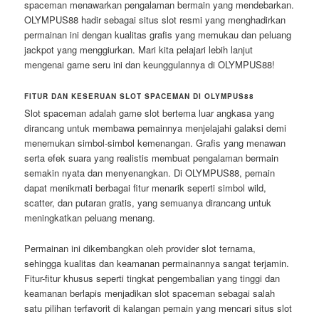
spaceman menawarkan pengalaman bermain yang mendebarkan.
OLYMPUS88 hadir sebagai situs slot resmi yang menghadirkan
permainan ini dengan kualitas grafis yang memukau dan peluang
jackpot yang menggiurkan. Mari kita pelajari lebih lanjut
mengenai game seru ini dan keunggulannya di OLYMPUS88!
FITUR DAN KESERUAN SLOT SPACEMAN DI OLYMPUS88
Slot spaceman adalah game slot bertema luar angkasa yang
dirancang untuk membawa pemainnya menjelajahi galaksi demi
menemukan simbol-simbol kemenangan. Grafis yang menawan
serta efek suara yang realistis membuat pengalaman bermain
semakin nyata dan menyenangkan. Di OLYMPUS88, pemain
dapat menikmati berbagai fitur menarik seperti simbol wild,
scatter, dan putaran gratis, yang semuanya dirancang untuk
meningkatkan peluang menang.
Permainan ini dikembangkan oleh provider slot ternama,
sehingga kualitas dan keamanan permainannya sangat terjamin.
Fitur-fitur khusus seperti tingkat pengembalian yang tinggi dan
keamanan berlapis menjadikan slot spaceman sebagai salah
satu pilihan terfavorit di kalangan pemain yang mencari situs slot