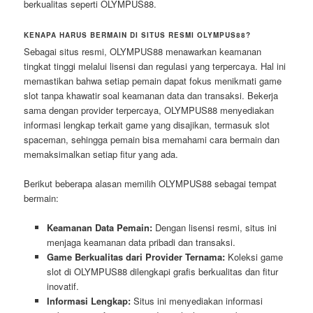
berkualitas seperti OLYMPUS88.
KENAPA HARUS BERMAIN DI SITUS RESMI OLYMPUS88?
Sebagai situs resmi, OLYMPUS88 menawarkan keamanan
tingkat tinggi melalui lisensi dan regulasi yang terpercaya. Hal ini
memastikan bahwa setiap pemain dapat fokus menikmati game
slot tanpa khawatir soal keamanan data dan transaksi. Bekerja
sama dengan provider terpercaya, OLYMPUS88 menyediakan
informasi lengkap terkait game yang disajikan, termasuk slot
spaceman, sehingga pemain bisa memahami cara bermain dan
memaksimalkan setiap fitur yang ada.
Berikut beberapa alasan memilih OLYMPUS88 sebagai tempat
bermain:
Keamanan Data Pemain:
Dengan lisensi resmi, situs ini
menjaga keamanan data pribadi dan transaksi.
Game Berkualitas dari Provider Ternama:
Koleksi game
slot di OLYMPUS88 dilengkapi grafis berkualitas dan fitur
inovatif.
Informasi Lengkap:
Situs ini menyediakan informasi