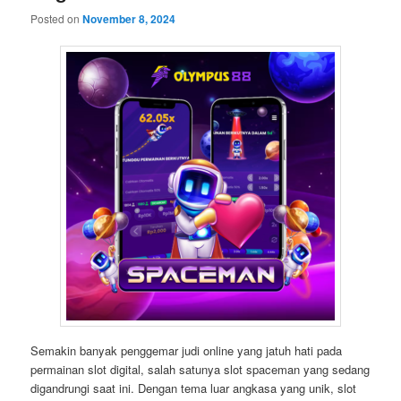
Posted on
November 8, 2024
Semakin banyak penggemar judi online yang jatuh hati pada
permainan slot digital, salah satunya slot spaceman yang sedang
digandrungi saat ini. Dengan tema luar angkasa yang unik, slot