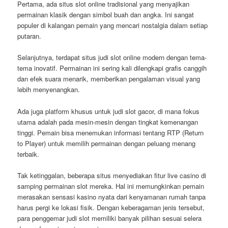
Pertama, ada situs slot online tradisional yang menyajikan
permainan klasik dengan simbol buah dan angka. Ini sangat
populer di kalangan pemain yang mencari nostalgia dalam setiap
putaran.
Selanjutnya, terdapat situs judi slot online modern dengan tema-
tema inovatif. Permainan ini sering kali dilengkapi grafis canggih
dan efek suara menarik, memberikan pengalaman visual yang
lebih menyenangkan.
Ada juga platform khusus untuk judi slot gacor, di mana fokus
utama adalah pada mesin-mesin dengan tingkat kemenangan
tinggi. Pemain bisa menemukan informasi tentang RTP (Return
to Player) untuk memilih permainan dengan peluang menang
terbaik.
Tak ketinggalan, beberapa situs menyediakan fitur live casino di
samping permainan slot mereka. Hal ini memungkinkan pemain
merasakan sensasi kasino nyata dari kenyamanan rumah tanpa
harus pergi ke lokasi fisik. Dengan keberagaman jenis tersebut,
para penggemar judi slot memiliki banyak pilihan sesuai selera