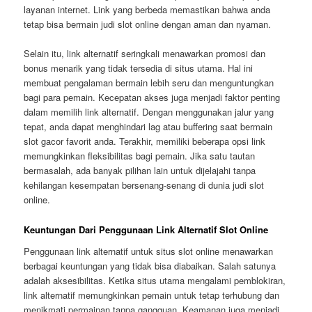
layanan internet. Link yang berbeda memastikan bahwa anda
tetap bisa bermain judi slot online dengan aman dan nyaman.
Selain itu, link alternatif seringkali menawarkan promosi dan
bonus menarik yang tidak tersedia di situs utama. Hal ini
membuat pengalaman bermain lebih seru dan menguntungkan
bagi para pemain. Kecepatan akses juga menjadi faktor penting
dalam memilih link alternatif. Dengan menggunakan jalur yang
tepat, anda dapat menghindari lag atau buffering saat bermain
slot gacor favorit anda. Terakhir, memiliki beberapa opsi link
memungkinkan fleksibilitas bagi pemain. Jika satu tautan
bermasalah, ada banyak pilihan lain untuk dijelajahi tanpa
kehilangan kesempatan bersenang-senang di dunia judi slot
online.
Keuntungan Dari Penggunaan Link Alternatif Slot Online
Penggunaan link alternatif untuk situs slot online menawarkan
berbagai keuntungan yang tidak bisa diabaikan. Salah satunya
adalah aksesibilitas. Ketika situs utama mengalami pemblokiran,
link alternatif memungkinkan pemain untuk tetap terhubung dan
menikmati permainan tanpa gangguan. Keamanan juga menjadi