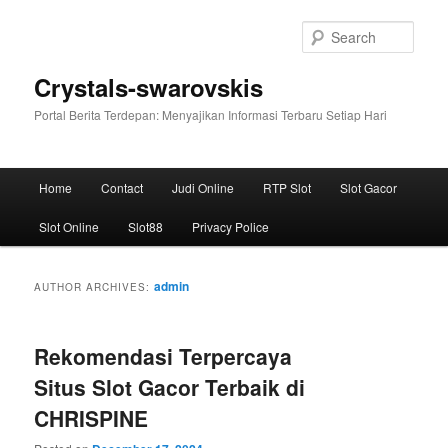
Skip
Skip
to
to
Sear
primary
secondary
content
content
Crystals-swarovskis
Portal Berita Terdepan: Menyajikan Informasi Terbaru Setiap Hari
Main
Home
Contact
Judi Online
RTP Slot
Slot Gacor
menu
Slot Online
Slot88
Privacy Police
admin
AUTHOR ARCHIVES:
Rekomendasi Terpercaya
Situs Slot Gacor Terbaik di
CHRISPINE