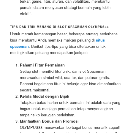
terkait game, fitur, aturan, dan volatilitas, membantu
pemain dalam menyusun strategi bermain yang lebih
efektif.
TIPS DAN TRIK MENANG DI SLOT SPACEMAN OLYMPUS88
Untuk meraih kemenangan besar, beberapa strategi sederhana
bisa membantu Anda memaksimalkan peluang di
situs
spaceman
. Berikut tips-tips yang bisa diterapkan untuk
meningkatkan peluang mendapatkan jackpot:
Pahami Fitur Permainan
Setiap slot memiliki fitur unik, dan slot Spaceman
menawarkan simbol wild, scatter, dan putaran gratis.
Pahami bagaimana fitur ini bekerja agar bisa dimanfaatkan
secara maksimal.
Kelola Modal dengan Bijak
Tetapkan batas harian untuk bermain, ini adalah cara yang
bagus untuk menjaga permainan tetap menyenangkan
tanpa risiko kerugian berlebihan.
Manfaatkan Bonus dan Promosi
OLYMPUS88 menawarkan berbagai bonus menarik seperti