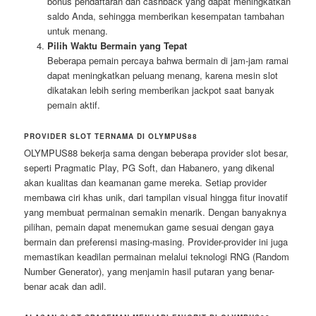
bonus pendaftaran dan cashback yang dapat meningkatkan
saldo Anda, sehingga memberikan kesempatan tambahan
untuk menang.
Pilih Waktu Bermain yang Tepat
Beberapa pemain percaya bahwa bermain di jam-jam ramai
dapat meningkatkan peluang menang, karena mesin slot
dikatakan lebih sering memberikan jackpot saat banyak
pemain aktif.
PROVIDER SLOT TERNAMA DI OLYMPUS88
OLYMPUS88 bekerja sama dengan beberapa provider slot besar,
seperti Pragmatic Play, PG Soft, dan Habanero, yang dikenal
akan kualitas dan keamanan game mereka. Setiap provider
membawa ciri khas unik, dari tampilan visual hingga fitur inovatif
yang membuat permainan semakin menarik. Dengan banyaknya
pilihan, pemain dapat menemukan game sesuai dengan gaya
bermain dan preferensi masing-masing. Provider-provider ini juga
memastikan keadilan permainan melalui teknologi RNG (Random
Number Generator), yang menjamin hasil putaran yang benar-
benar acak dan adil.