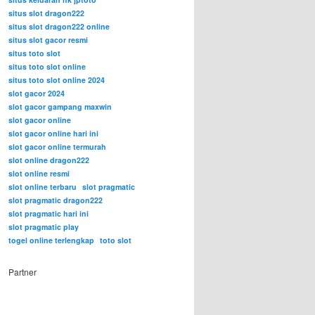
situs slot dragon222
situs slot dragon222 online
situs slot gacor resmi
situs toto slot
situs toto slot online
situs toto slot online 2024
slot gacor 2024
slot gacor gampang maxwin
slot gacor online
slot gacor online hari ini
slot gacor online termurah
slot online dragon222
slot online resmi
slot online terbaru
slot pragmatic
slot pragmatic dragon222
slot pragmatic hari ini
slot pragmatic play
togel online terlengkap
toto slot
Partner