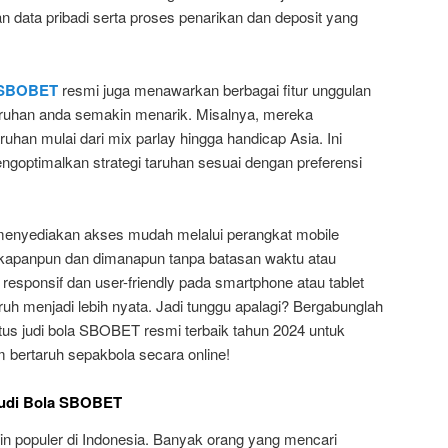
data pribadi serta proses penarikan dan deposit yang
SBOBET
resmi juga menawarkan berbagai fitur unggulan
uhan anda semakin menarik. Misalnya, mereka
uhan mulai dari mix parlay hingga handicap Asia. Ini
optimalkan strategi taruhan sesuai dengan preferensi
a menyediakan akses mudah melalui perangkat mobile
 kapanpun dan dimanapun tanpa batasan waktu atau
responsif dan user-friendly pada smartphone atau tablet
h menjadi lebih nyata. Jadi tunggu apalagi? Bergabunglah
itus judi bola SBOBET resmi terbaik tahun 2024 untuk
 bertaruh sepakbola secara online!
Judi Bola SBOBET
akin populer di Indonesia. Banyak orang yang mencari