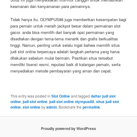
keamanan dan kenyamanan para pemainnya.
Tidak hanya itu, OLYMPUS88 juga memberikan kesempatan bagi
para pemain untuk meraih jackpot besar dalam permainan slot
gacor. anda bisa memilih dari banyak opsi permainan yang
disediakan dengan tema-tema menarik dan grafis berkualitas
tinggi. Namun, penting untuk selalu ingat bahwa memilih situs
judi slot online terpercaya adalah langkah pertama yang harus
dilakukan sebelum mulai bermain. Pastikan situs tersebut
memiliki lisensi resmi, reputasi baik di kalangan pemain, serta
menyediakan metode pembayaran yang aman dan cepat.
This entry was posted in
Slot Online
and tagged
daftar judi slot
online
,
judi slot online
,
judi slot online olympus88
,
situs judi slot
online
,
slot online
by
admin
. Bookmark the
permalink
.
Proudly powered by WordPress