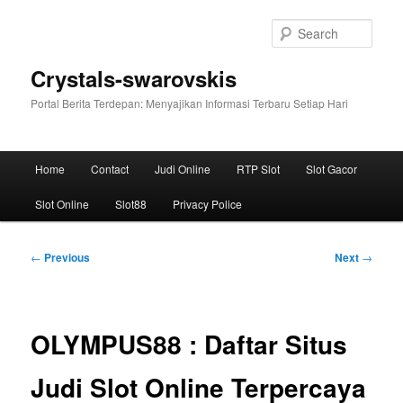
Skip
to
Sear
primary
content
Crystals-swarovskis
Portal Berita Terdepan: Menyajikan Informasi Terbaru Setiap Hari
Main
Home
Contact
Judi Online
RTP Slot
Slot Gacor
menu
Slot Online
Slot88
Privacy Police
Post
←
Previous
Next
→
navigation
OLYMPUS88 : Daftar Situs
Judi Slot Online Terpercaya