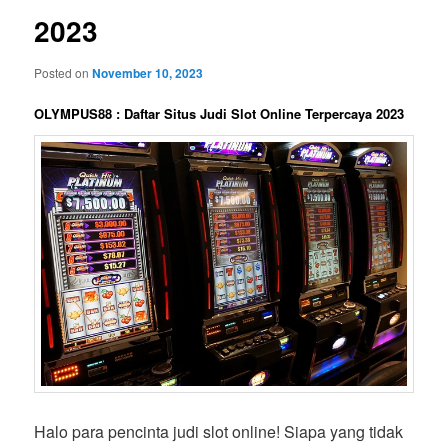
2023
Posted on
November 10, 2023
OLYMPUS88 : Daftar Situs Judi Slot Online Terpercaya 2023
Halo para pencinta judi slot online! Siapa yang tidak