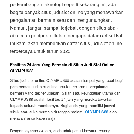
perkembangan teknologi seperti sekarang ini, ada
begitu banyak situs judi slot online yang menawarkan
pengalaman bermain seru dan menguntungkan.
Namun, jangan sampai terjebak dengan situs abal-
abal atau penipuan. Itulah mengapa dalam artikel kali
ini kami akan memberikan daftar situs judi slot online
terpercaya untuk tahun 2023!
Fasilitas 24 Jam Yang Bermain di Situs Judi Slot Online
OLYMPUS88
Situs judi slot online OLYMPUS88 adalah tempat yang tepat bagi
para pemain judi slot online untuk menikmati pengalaman
bermain yang tak terlupakan. Salah satu keunggulan utama dari
OLYMPUS88 adalah fasilitas 24 jam yang mereka tawarkan
kepada seluruh membernya. Bagi anda yang memiliki jadwal
sibuk atau suka bermain di tengah malam,
OLYMPUS88
siap
melayani anda kapan saja.
Dengan layanan 24 jam, anda tidak perlu khawatir tentang