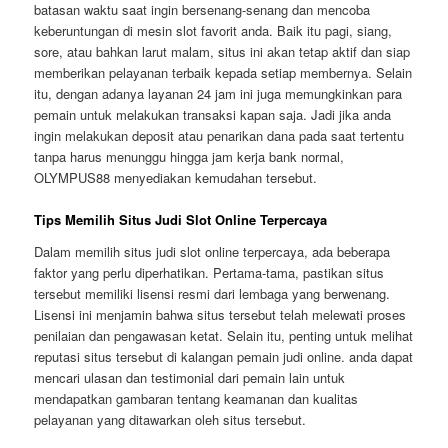
batasan waktu saat ingin bersenang-senang dan mencoba
keberuntungan di mesin slot favorit anda. Baik itu pagi, siang,
sore, atau bahkan larut malam, situs ini akan tetap aktif dan siap
memberikan pelayanan terbaik kepada setiap membernya. Selain
itu, dengan adanya layanan 24 jam ini juga memungkinkan para
pemain untuk melakukan transaksi kapan saja. Jadi jika anda
ingin melakukan deposit atau penarikan dana pada saat tertentu
tanpa harus menunggu hingga jam kerja bank normal,
OLYMPUS88 menyediakan kemudahan tersebut.
Tips Memilih Situs Judi Slot Online Terpercaya
Dalam memilih situs judi slot online terpercaya, ada beberapa
faktor yang perlu diperhatikan. Pertama-tama, pastikan situs
tersebut memiliki lisensi resmi dari lembaga yang berwenang.
Lisensi ini menjamin bahwa situs tersebut telah melewati proses
penilaian dan pengawasan ketat. Selain itu, penting untuk melihat
reputasi situs tersebut di kalangan pemain judi online. anda dapat
mencari ulasan dan testimonial dari pemain lain untuk
mendapatkan gambaran tentang keamanan dan kualitas
pelayanan yang ditawarkan oleh situs tersebut.