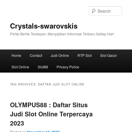
Skip
Skip
to
to
Sear
primary
secondary
content
content
Crystals-swarovskis
Portal Berita Terdepan: Menyajikan Informasi Terbaru Setiap Hari
Main
Home
Contact
Judi Online
RTP Slot
Slot Gacor
menu
Slot Online
Slot88
Privacy Police
TAG ARCHIVES:
DAFTAR JUDI SLOT ONLINE
OLYMPUS88 : Daftar Situs
Judi Slot Online Terpercaya
2023
Posted on