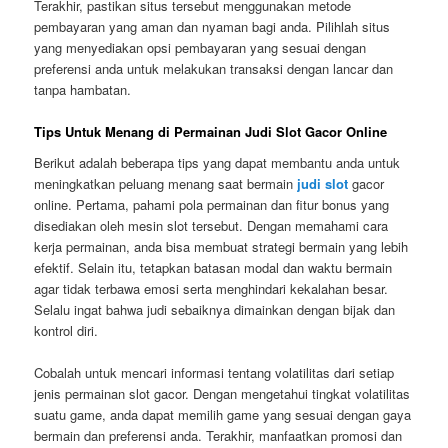
Terakhir, pastikan situs tersebut menggunakan metode
pembayaran yang aman dan nyaman bagi anda. Pilihlah situs
yang menyediakan opsi pembayaran yang sesuai dengan
preferensi anda untuk melakukan transaksi dengan lancar dan
tanpa hambatan.
Tips Untuk Menang di Permainan Judi Slot Gacor Online
Berikut adalah beberapa tips yang dapat membantu anda untuk
meningkatkan peluang menang saat bermain
judi slot
gacor
online. Pertama, pahami pola permainan dan fitur bonus yang
disediakan oleh mesin slot tersebut. Dengan memahami cara
kerja permainan, anda bisa membuat strategi bermain yang lebih
efektif. Selain itu, tetapkan batasan modal dan waktu bermain
agar tidak terbawa emosi serta menghindari kekalahan besar.
Selalu ingat bahwa judi sebaiknya dimainkan dengan bijak dan
kontrol diri.
Cobalah untuk mencari informasi tentang volatilitas dari setiap
jenis permainan slot gacor. Dengan mengetahui tingkat volatilitas
suatu game, anda dapat memilih game yang sesuai dengan gaya
bermain dan preferensi anda. Terakhir, manfaatkan promosi dan