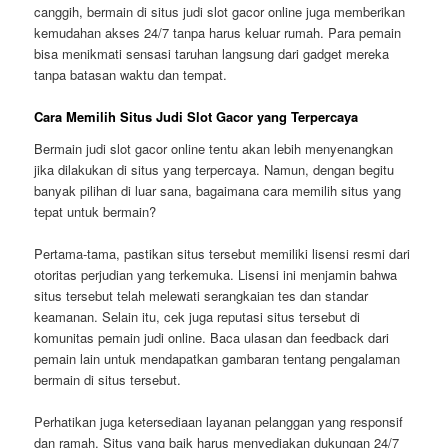
canggih, bermain di situs judi slot gacor online juga memberikan
kemudahan akses 24/7 tanpa harus keluar rumah. Para pemain
bisa menikmati sensasi taruhan langsung dari gadget mereka
tanpa batasan waktu dan tempat.
Cara Memilih Situs Judi Slot Gacor yang Terpercaya
Bermain judi slot gacor online tentu akan lebih menyenangkan
jika dilakukan di situs yang terpercaya. Namun, dengan begitu
banyak pilihan di luar sana, bagaimana cara memilih situs yang
tepat untuk bermain?
Pertama-tama, pastikan situs tersebut memiliki lisensi resmi dari
otoritas perjudian yang terkemuka. Lisensi ini menjamin bahwa
situs tersebut telah melewati serangkaian tes dan standar
keamanan. Selain itu, cek juga reputasi situs tersebut di
komunitas pemain judi online. Baca ulasan dan feedback dari
pemain lain untuk mendapatkan gambaran tentang pengalaman
bermain di situs tersebut.
Perhatikan juga ketersediaan layanan pelanggan yang responsif
dan ramah. Situs yang baik harus menyediakan dukungan 24/7