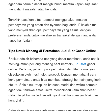
agar para pemain dapat menghubungi mereka kapan saja saat
mengalami masalah atau kendala.
Terakhir, pastikan situs tersebut menggunakan metode
pembayaran yang aman dan nyaman bagi anda. Pilihlah situs
yang menyediakan opsi pembayaran yang sesuai dengan
preferensi anda untuk melakukan transaksi dengan lancar dan
tanpa hambatan.
Tips Untuk Menang di Permainan Judi Slot Gacor Online
Berikut adalah beberapa tips yang dapat membantu anda untuk
meningkatkan peluang menang saat bermain
judi slot
gacor
online. Pertama, pahami pola permainan dan fitur bonus yang
disediakan oleh mesin slot tersebut. Dengan memahami cara
kerja permainan, anda bisa membuat strategi bermain yang lebih
efektif. Selain itu, tetapkan batasan modal dan waktu bermain
agar tidak terbawa emosi serta menghindari kekalahan besar.
Selalu ingat bahwa judi sebaiknya dimainkan dengan bijak dan
kontrol diri.
Cobalah untuk mencari informasi tentang volatilitas dari setiap