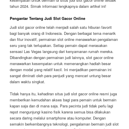
kesempatan untuk bermain di situs judi slot gacor online terbaik
tahun 2024. Simak informasi lengkapnya dalam artikel ini!
Pengantar Tentang Judi Slot Gacor Online
Judi slot gacor online telah menjadi salah satu hiburan favorit
bagi banyak orang di Indonesia. Dengan berbagai tema menarik
dan fitur inovatif, permainan slot online menawarkan pengalaman
seru yang tak terlupakan. Setiap pemain dapat merasakan
sensasi Las Vegas langsung dari kenyamanan rumah mereka.
Dibandingkan dengan permainan judi lainnya, slot gacor online
menawarkan kesempatan untuk memenangkan hadiah besar
dengan modal yang relatif kecil. Ini menjadikan permainan ini
sangat diminati oleh para penjudi yang mencari untung besar
dalam waktu singkat.
Tidak hanya itu, kehadiran situs judi slot gacor online resmi juga
memberikan kemudahan akses bagi para pemain untuk bermain
kapan saja dan di mana saja. Para pecinta judi tidak perlu lagi
repot mengunjungi kasino fisik karena semua bisa dilakukan
secara daring melalui smartphone atau komputer. Dengan
semakin berkembangnya teknologi, pengalaman bermain judi slot