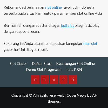
Rekomendasi permainan
slot online
favorit di Indonesia
tersedia pada situs kami untuk para member slot online Asia
Bermainlah dengan scatter di agen
judi slot
pragmatic play
dengan deposit receh.
Sekarang ini Anda akan mendapatkan kumpulan
situs slot
gacor hari ini di agen resmi.
Slot Gacor
Daftar Situs
Keuntungan Slot Online
Demo Slot Pragmatic
Jasa PBN
Slot
Daftar
Keuntungan
Demo
Jasa
Gacor
Situs
Slot
Slot
PBN
Copyright © All rights reserved.
|
CoverNews
by AF
Online
Pragmatic
themes.