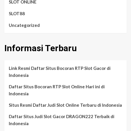
SLOT ONLINE
SLOT88
Uncategorized
Informasi Terbaru
Link Resmi Daftar Situs Bocoran RTP Slot Gacor di
Indonesia
Daftar Situs Bocoran RTP Slot Online Hari ini di
Indonesia
Situs Resmi Daftar Judi Slot Online Terbaru di Indonesia
Daftar Situs Judi Slot Gacor DRAGON222 Terbaik di
Indonesia