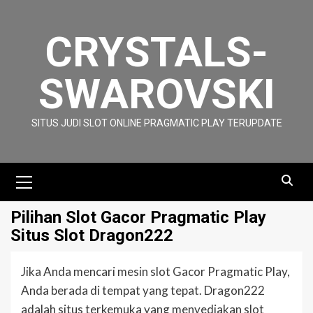
Skip
to
CRYSTALS-
content
SWAROVSKI
SITUS JUDI SLOT ONLINE PRAGMATIC PLAY TERUPDATE
Primary
Menu
Pilihan Slot Gacor Pragmatic Play
Situs Slot Dragon222
Jika Anda mencari mesin slot Gacor Pragmatic Play,
Anda berada di tempat yang tepat. Dragon222
adalah situs terkemuka yang menyediakan slot