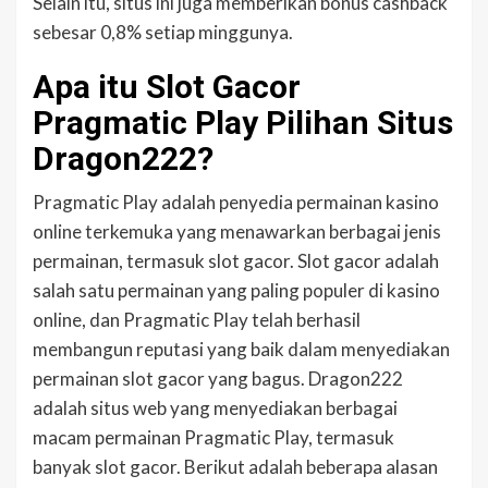
Selain itu, situs ini juga memberikan bonus cashback
sebesar 0,8% setiap minggunya.
Apa itu Slot Gacor
Pragmatic Play Pilihan Situs
Dragon222?
Pragmatic Play adalah penyedia permainan kasino
online terkemuka yang menawarkan berbagai jenis
permainan, termasuk slot gacor. Slot gacor adalah
salah satu permainan yang paling populer di kasino
online, dan Pragmatic Play telah berhasil
membangun reputasi yang baik dalam menyediakan
permainan slot gacor yang bagus. Dragon222
adalah situs web yang menyediakan berbagai
macam permainan Pragmatic Play, termasuk
banyak slot gacor. Berikut adalah beberapa alasan