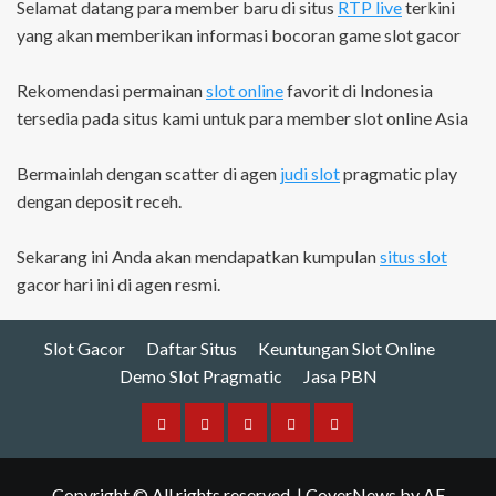
Selamat datang para member baru di situs
RTP live
terkini
yang akan memberikan informasi bocoran game slot gacor
Rekomendasi permainan
slot online
favorit di Indonesia
tersedia pada situs kami untuk para member slot online Asia
Bermainlah dengan scatter di agen
judi slot
pragmatic play
dengan deposit receh.
Sekarang ini Anda akan mendapatkan kumpulan
situs slot
gacor hari ini di agen resmi.
Slot Gacor
Daftar Situs
Keuntungan Slot Online
Demo Slot Pragmatic
Jasa PBN
Slot
Daftar
Keuntungan
Demo
Jasa
Gacor
Situs
Slot
Slot
PBN
Copyright © All rights reserved.
|
CoverNews
by AF