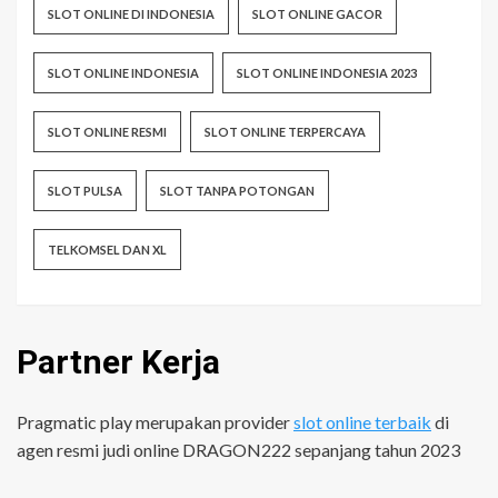
SLOT ONLINE DI INDONESIA
SLOT ONLINE GACOR
SLOT ONLINE INDONESIA
SLOT ONLINE INDONESIA 2023
SLOT ONLINE RESMI
SLOT ONLINE TERPERCAYA
SLOT PULSA
SLOT TANPA POTONGAN
TELKOMSEL DAN XL
Partner Kerja
Pragmatic play merupakan provider
slot online terbaik
di
agen resmi judi online DRAGON222 sepanjang tahun 2023