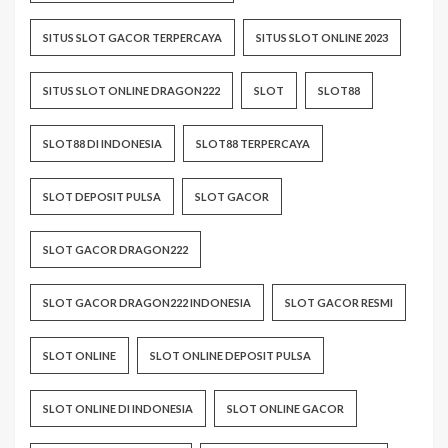
SITUS SLOT GACOR TERPERCAYA
SITUS SLOT ONLINE 2023
SITUS SLOT ONLINE DRAGON222
SLOT
SLOT88
SLOT88 DI INDONESIA
SLOT88 TERPERCAYA
SLOT DEPOSIT PULSA
SLOT GACOR
SLOT GACOR DRAGON222
SLOT GACOR DRAGON222 INDONESIA
SLOT GACOR RESMI
SLOT ONLINE
SLOT ONLINE DEPOSIT PULSA
SLOT ONLINE DI INDONESIA
SLOT ONLINE GACOR