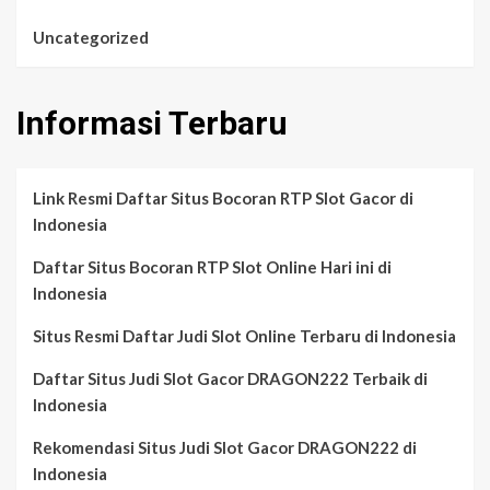
Uncategorized
Informasi Terbaru
Link Resmi Daftar Situs Bocoran RTP Slot Gacor di
Indonesia
Daftar Situs Bocoran RTP Slot Online Hari ini di
Indonesia
Situs Resmi Daftar Judi Slot Online Terbaru di Indonesia
Daftar Situs Judi Slot Gacor DRAGON222 Terbaik di
Indonesia
Rekomendasi Situs Judi Slot Gacor DRAGON222 di
Indonesia