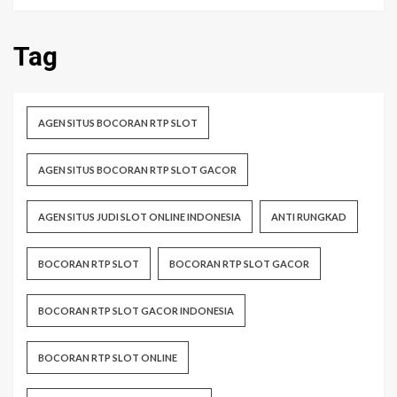
Tag
AGEN SITUS BOCORAN RTP SLOT
AGEN SITUS BOCORAN RTP SLOT GACOR
AGEN SITUS JUDI SLOT ONLINE INDONESIA
ANTI RUNGKAD
BOCORAN RTP SLOT
BOCORAN RTP SLOT GACOR
BOCORAN RTP SLOT GACOR INDONESIA
BOCORAN RTP SLOT ONLINE