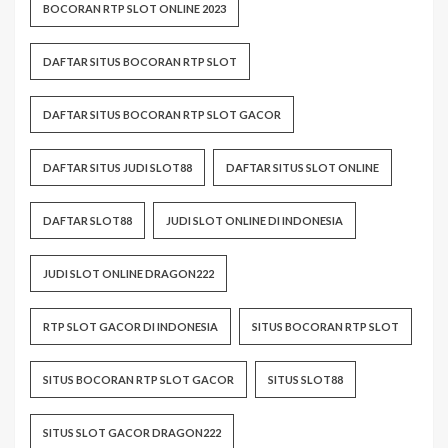
BOCORAN RTP SLOT ONLINE 2023
DAFTAR SITUS BOCORAN RTP SLOT
DAFTAR SITUS BOCORAN RTP SLOT GACOR
DAFTAR SITUS JUDI SLOT88
DAFTAR SITUS SLOT ONLINE
DAFTAR SLOT88
JUDI SLOT ONLINE DI INDONESIA
JUDI SLOT ONLINE DRAGON222
RTP SLOT GACOR DI INDONESIA
SITUS BOCORAN RTP SLOT
SITUS BOCORAN RTP SLOT GACOR
SITUS SLOT88
SITUS SLOT GACOR DRAGON222