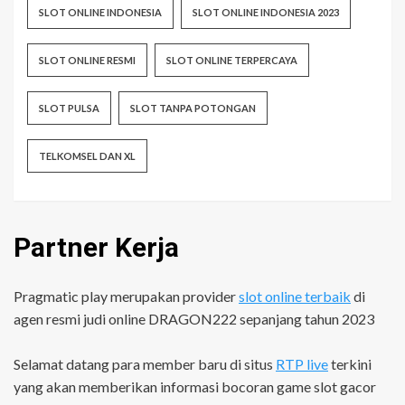
SLOT ONLINE INDONESIA
SLOT ONLINE INDONESIA 2023
SLOT ONLINE RESMI
SLOT ONLINE TERPERCAYA
SLOT PULSA
SLOT TANPA POTONGAN
TELKOMSEL DAN XL
Partner Kerja
Pragmatic play merupakan provider
slot online terbaik
di
agen resmi judi online DRAGON222 sepanjang tahun 2023
Selamat datang para member baru di situs
RTP live
terkini
yang akan memberikan informasi bocoran game slot gacor