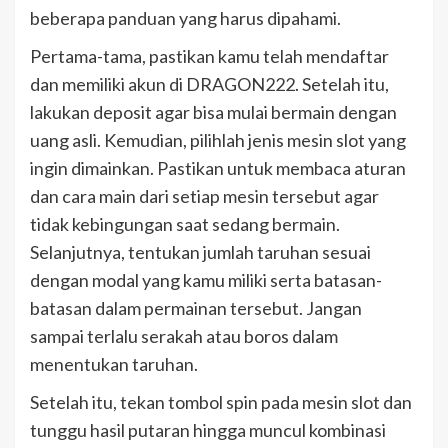
beberapa panduan yang harus dipahami.
Pertama-tama, pastikan kamu telah mendaftar
dan memiliki akun di DRAGON222. Setelah itu,
lakukan deposit agar bisa mulai bermain dengan
uang asli. Kemudian, pilihlah jenis mesin slot yang
ingin dimainkan. Pastikan untuk membaca aturan
dan cara main dari setiap mesin tersebut agar
tidak kebingungan saat sedang bermain.
Selanjutnya, tentukan jumlah taruhan sesuai
dengan modal yang kamu miliki serta batasan-
batasan dalam permainan tersebut. Jangan
sampai terlalu serakah atau boros dalam
menentukan taruhan.
Setelah itu, tekan tombol spin pada mesin slot dan
tunggu hasil putaran hingga muncul kombinasi