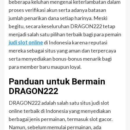
beberapa keluhan mengenai keterlambatan dalam
proses verifikasi akun serta adanya batasan
jumlah penarikan dana setiap harinya. Meski
begitu, secara keseluruhan DRAGON222 tetap
menjadi salah satu pilihan terbaik bagi para pemain
judi slot online
di Indonesia karena reputasi
mereka sebagai situs yang aman dan terpercaya
serta menyediakan bonus-bonus menarik bagi
para member baru maupun loyal.
Panduan untuk Bermain
DRAGON222
DRAGON222 adalah salah satu situs judi slot
online terbaik di Indonesia yang menyediakan
berbagai jenis permainan, termasuk slot gacor.
Namun, sebelum memulai permainan, ada