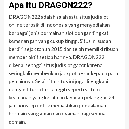
Apa itu DRAGON222?
DRAGON222 adalah salah satu situs judi slot
online terbaik di Indonesia yang menyediakan
berbagai jenis permainan slot dengan tingkat
kemenangan yang cukup tinggi. Situs ini sudah
berdiri sejak tahun 2015 dan telah memiliki ribuan
member aktif setiap harinya. DRAGON222
dikenal sebagai situs judi slot gacor karena
seringkali memberikan jackpot besar kepada para
pemainnya. Selain itu, situs ini juga dilengkapi
dengan fitur-fitur canggih seperti sistem
keamanan yang ketat dan layanan pelanggan 24
jam nonstop untuk memastikan pengalaman
bermain yang aman dan nyaman bagi semua
pemain.