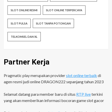
SLOT ONLINE RESMI
SLOT ONLINE TERPERCAYA
SLOT PULSA
SLOT TANPA POTONGAN
TELKOMSEL DAN XL
Partner Kerja
Pragmatic play merupakan provider
slot online terbaik
di
agen resmi judi online DRAGON222 sepanjang tahun 2023
Selamat datang para member baru di situs
RTP live
terkini
yang akan memberikan informasi bocoran game slot gacor