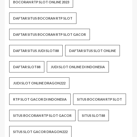
BOCORAN RTP SLOT ONLINE 2023
DAFTAR SITUS BOCORAN RTP SLOT
DAFTAR SITUS BOCORAN RTP SLOT GACOR
DAFTAR SITUS JUDI SLOT88
DAFTAR SITUS SLOT ONLINE
DAFTAR SLOT88
JUDI SLOT ONLINE DI INDONESIA
JUDI SLOT ONLINE DRAGON222
RTP SLOT GACOR DI INDONESIA
SITUS BOCORAN RTP SLOT
SITUS BOCORAN RTP SLOT GACOR
SITUS SLOT88
SITUS SLOT GACOR DRAGON222