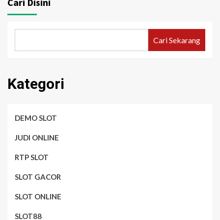
Cari Disini
Cari Sekarang
Kategori
DEMO SLOT
JUDI ONLINE
RTP SLOT
SLOT GACOR
SLOT ONLINE
SLOT88