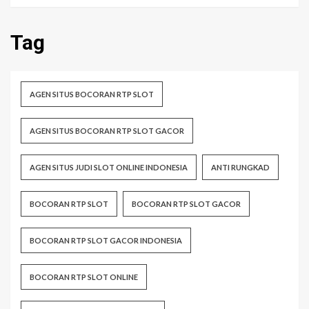
Tag
AGEN SITUS BOCORAN RTP SLOT
AGEN SITUS BOCORAN RTP SLOT GACOR
AGEN SITUS JUDI SLOT ONLINE INDONESIA
ANTI RUNGKAD
BOCORAN RTP SLOT
BOCORAN RTP SLOT GACOR
BOCORAN RTP SLOT GACOR INDONESIA
BOCORAN RTP SLOT ONLINE