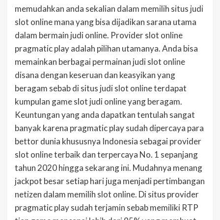
memudahkan anda sekalian dalam memilih situs judi
slot online mana yang bisa dijadikan sarana utama
dalam bermain judi online. Provider slot online
pragmatic play adalah pilihan utamanya. Anda bisa
memainkan berbagai permainan judi slot online
disana dengan keseruan dan keasyikan yang
beragam sebab di situs judi slot online terdapat
kumpulan game slot judi online yang beragam.
Keuntungan yang anda dapatkan tentulah sangat
banyak karena pragmatic play sudah dipercaya para
bettor dunia khususnya Indonesia sebagai provider
slot online terbaik dan terpercaya No. 1 sepanjang
tahun 2020 hingga sekarang ini. Mudahnya menang
jackpot besar setiap hari juga menjadi pertimbangan
netizen dalam memilih slot online. Di situs provider
pragmatic play sudah terjamin sebab memiliki RTP