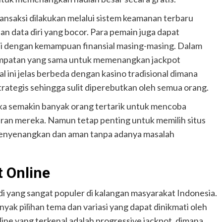
ransaksi dilakukan melalui sistem keamanan terbaru
dan data diri yang bocor. Para pemain juga dapat
ai dengan kemampuan finansial masing-masing. Dalam
esempatan yang sama untuk memenangkan jackpot
l ini jelas berbeda dengan kasino tradisional dimana
strategis sehingga sulit diperebutkan oleh semua orang.
ika semakin banyak orang tertarik untuk mencoba
uran mereka. Namun tetap penting untuk memilih situs
menyenangkan dan aman tanpa adanya masalah
t Online
judi yang sangat populer di kalangan masyarakat Indonesia.
yak pilihan tema dan variasi yang dapat dinikmati oleh
nline yang terkenal adalah progressive jackpot, dimana