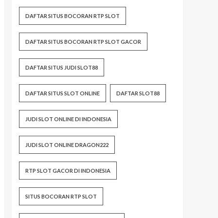
DAFTAR SITUS BOCORAN RTP SLOT
DAFTAR SITUS BOCORAN RTP SLOT GACOR
DAFTAR SITUS JUDI SLOT88
DAFTAR SITUS SLOT ONLINE
DAFTAR SLOT88
JUDI SLOT ONLINE DI INDONESIA
JUDI SLOT ONLINE DRAGON222
RTP SLOT GACOR DI INDONESIA
SITUS BOCORAN RTP SLOT