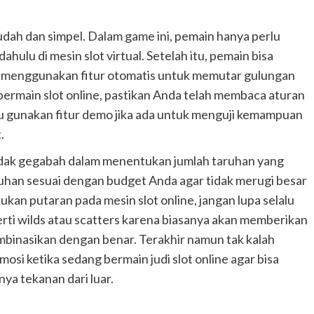
dah dan simpel. Dalam game ini, pemain hanya perlu
ahulu di mesin slot virtual. Setelah itu, pemain bisa
u menggunakan fitur otomatis untuk memutar gulungan
ermain slot online, pastikan Anda telah membaca aturan
alu gunakan fitur demo jika ada untuk menguji kemampuan
.
tidak gegabah dalam menentukan jumlah taruhan yang
ruhan sesuai dengan budget Anda agar tidak merugi besar
ukan putaran pada mesin slot online, jangan lupa selalu
rti wilds atau scatters karena biasanya akan memberikan
ombinasikan dengan benar. Terakhir namun tak kalah
osi ketika sedang bermain judi slot online agar bisa
a tekanan dari luar.