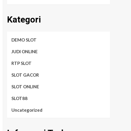
Kategori
DEMO SLOT
JUDI ONLINE
RTP SLOT
SLOT GACOR
SLOT ONLINE
SLOT88
Uncategorized