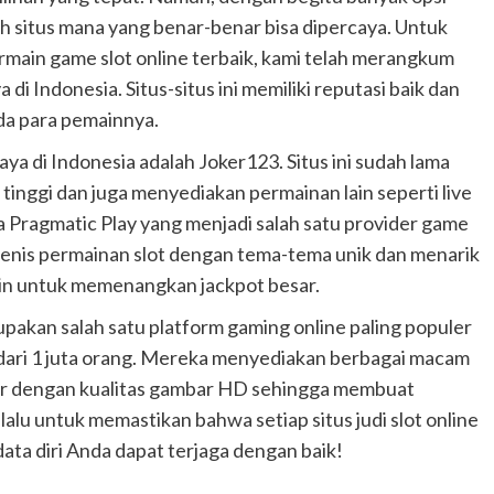
lih situs mana yang benar-benar bisa dipercaya. Untuk
in game slot online terbaik, kami telah merangkum
 di Indonesia. Situs-situs ini memiliki reputasi baik dan
a para pemainnya.
ya di Indonesia adalah Joker123. Situs ini sudah lama
 tinggi dan juga menyediakan permainan lain seperti live
uga Pragmatic Play yang menjadi salah satu provider game
enis permainan slot dengan tema-tema unik dan menarik
in untuk memenangkan jackpot besar.
akan salah satu platform gaming online paling populer
 dari 1 juta orang. Mereka menyediakan berbagai macam
ker dengan kualitas gambar HD sehingga membuat
alu untuk memastikan bahwa setiap situs judi slot online
data diri Anda dapat terjaga dengan baik!