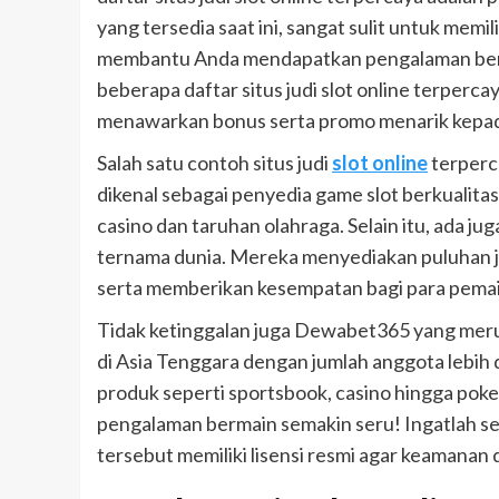
yang tersedia saat ini, sangat sulit untuk memi
membantu Anda mendapatkan pengalaman berma
beberapa daftar situs judi slot online terpercaya
menawarkan bonus serta promo menarik kepad
Salah satu contoh situs judi
slot online
terperca
dikenal sebagai penyedia game slot berkualitas
casino dan taruhan olahraga. Selain itu, ada j
ternama dunia. Mereka menyediakan puluhan j
serta memberikan kesempatan bagi para pema
Tidak ketinggalan juga Dewabet365 yang merup
di Asia Tenggara dengan jumlah anggota lebih
produk seperti sportsbook, casino hingga po
pengalaman bermain semakin seru! Ingatlah sel
tersebut memiliki lisensi resmi agar keamanan 