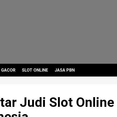
 GACOR
SLOT ONLINE
JASA PBN
tar Judi Slot Online
nesia