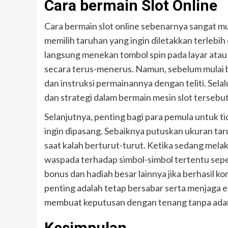
Cara bermain Slot Online
Cara bermain slot online sebenarnya sangat mu
memilih taruhan yang ingin diletakkan terlebih d
langsung menekan tombol spin pada layar ata
secara terus-menerus. Namun, sebelum mulai b
dan instruksi permainannya dengan teliti. Sel
dan strategi dalam bermain mesin slot tersebut
Selanjutnya, penting bagi para pemula untuk 
ingin dipasang. Sebaiknya putuskan ukuran ta
saat kalah berturut-turut. Ketika sedang melak
waspada terhadap simbol-simbol tertentu sepe
bonus dan hadiah besar lainnya jika berhasil k
penting adalah tetap bersabar serta menjaga em
membuat keputusan dengan tenang tanpa adany
Kesimpulan