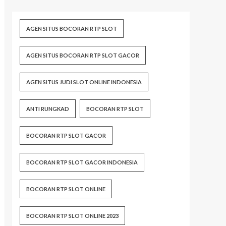
AGEN SITUS BOCORAN RTP SLOT
AGEN SITUS BOCORAN RTP SLOT GACOR
AGEN SITUS JUDI SLOT ONLINE INDONESIA
ANTI RUNGKAD
BOCORAN RTP SLOT
BOCORAN RTP SLOT GACOR
BOCORAN RTP SLOT GACOR INDONESIA
BOCORAN RTP SLOT ONLINE
BOCORAN RTP SLOT ONLINE 2023