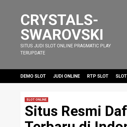
Skip
to
CRYSTALS-
content
SWAROVSKI
SITUS JUDI SLOT ONLINE PRAGMATIC PLAY
TERUPDATE
DEMO SLOT
JUDI ONLINE
RTP SLOT
SLOT
SLOT ONLINE
Situs Resmi Daf
Terbaru di Indo