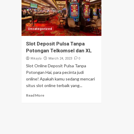
Uncategorized
Slot Deposit Pulsa Tanpa
Potongan Telkomsel dan XL
Mikayla
0
March 24, 2023
Slot Online Deposit Pulsa Tanpa
Potongan Hai, para pecinta judi
online! Apakah kamu sedang mencari
situs slot online terbaik yang...
Read More