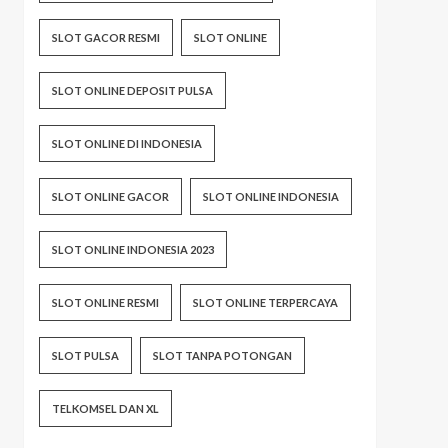
SLOT GACOR RESMI
SLOT ONLINE
SLOT ONLINE DEPOSIT PULSA
SLOT ONLINE DI INDONESIA
SLOT ONLINE GACOR
SLOT ONLINE INDONESIA
SLOT ONLINE INDONESIA 2023
SLOT ONLINE RESMI
SLOT ONLINE TERPERCAYA
SLOT PULSA
SLOT TANPA POTONGAN
TELKOMSEL DAN XL