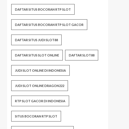
DAFTAR SITUS BOCORAN RTP SLOT
DAFTAR SITUS BOCORAN RTP SLOT GACOR
DAFTAR SITUS JUDI SLOT88
DAFTAR SITUS SLOT ONLINE
DAFTAR SLOT88
JUDI SLOT ONLINE DI INDONESIA
JUDI SLOT ONLINE DRAGON222
RTP SLOT GACOR DI INDONESIA
SITUS BOCORAN RTP SLOT