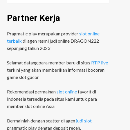
Partner Kerja
Pragmatic play merupakan provider
slot online
terbaik
di agen resmi judi online DRAGON222
sepanjang tahun 2023
Selamat datang para member baru di situs
RTP live
terkini yang akan memberikan informasi bocoran
game slot gacor
Rekomendasi permainan
slot online
favorit di
Indonesia tersedia pada situs kami untuk para
member slot online Asia
Bermainlah dengan scatter di agen
judi slot
pragmatic play dengan deposit receh.