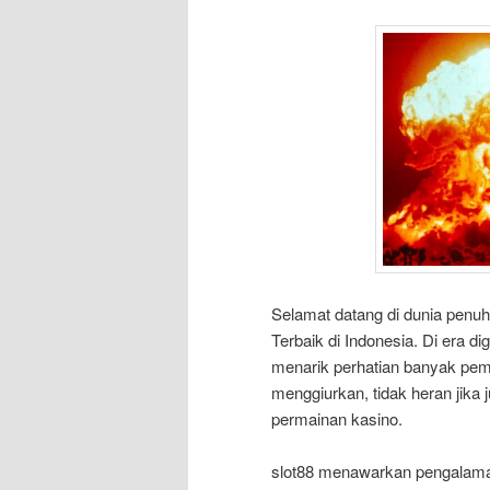
Selamat datang di dunia penuh 
Terbaik di Indonesia. Di era di
menarik perhatian banyak pema
menggiurkan, tidak heran jika j
permainan kasino.
slot88 menawarkan pengalaman