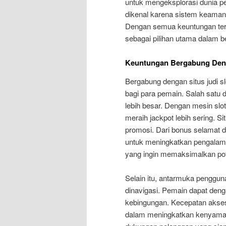
untuk mengeksplorasi dunia per
dikenal karena sistem keamana
Dengan semua keuntungan terseb
sebagai pilihan utama dalam ber
Keuntungan Bergabung Deng
Bergabung dengan situs judi 
bagi para pemain. Salah satu
lebih besar. Dengan mesin slo
meraih jackpot lebih sering. 
promosi. Dari bonus selamat d
untuk meningkatkan pengalaman
yang ingin memaksimalkan pot
Selain itu, antarmuka penggun
dinavigasi. Pemain dapat den
kebingungan. Kecepatan akses 
dalam meningkatkan kenyamana