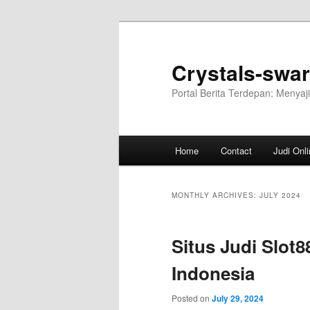
Skip
Skip
to
to
primary
secondary
Crystals-swa
content
content
Portal Berita Terdepan: Menyaj
Main
Home
Contact
Judi Onl
menu
MONTHLY ARCHIVES:
JULY 2024
Situs Judi Slot8
Indonesia
Posted on
July 29, 2024