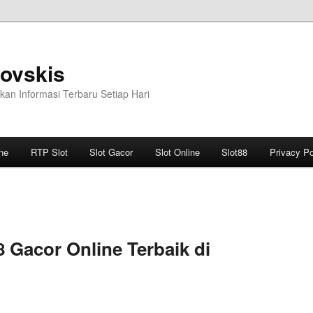
rovskis
ikan Informasi Terbaru Setiap Hari
ine
RTP Slot
Slot Gacor
Slot Online
Slot88
Privacy Po
8 Gacor Online Terbaik di