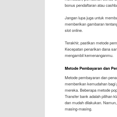
bonus pendaftaran atau cashba
Jangan lupa juga untuk memba
memberikan gambaran tentang k
slot online.
Terakhir, pastikan metode pe
Kecepatan penarikan dana san
mengambil kemenanganmu.
Metode Pembayaran dan Pena
Metode pembayaran dan penarika
memberikan kemudahan bagi pa
mereka. Beberapa metode popul
Transfer bank adalah pilihan
dan mudah dilakukan. Namun, 
masing-masing.