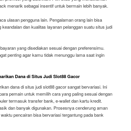
ck menarik sebagai insentif untuk bermain lebih banyak.
ca ulasan pengguna lain. Pengalaman orang lain bisa
eandalan dan kualitas layanan pelanggan suatu situs judi
mbayaran yang disediakan sesuai dengan preferensimu.
gat penting agar kamu tidak menunggu lama saat ingin
rikan Dana di Situs Judi Slot88 Gacor
n dana di situs judi slot88 gacor sangat bervariasi. Ini
ra pemain untuk memilih cara yang paling sesuai dengan
er termasuk transfer bank, e-wallet dan kartu kredit.
 klasik dan banyak digunakan. Prosesnya cenderung aman
waktu pencairan bisa bervariasi tergantung pada bank