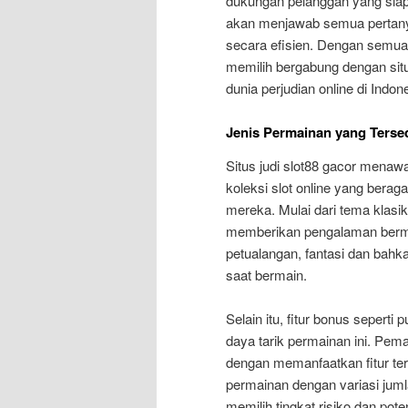
dukungan pelanggan yang siap
akan menjawab semua pertany
secara efisien. Dengan semua 
memilih bergabung dengan situ
dunia perjudian online di Indon
Jenis Permainan yang Tersed
Situs judi slot88 gacor menaw
koleksi slot online yang bera
mereka. Mulai dari tema klasi
memberikan pengalaman bermai
petualangan, fantasi dan bah
saat bermain.
Selain itu, fitur bonus seperti
daya tarik permainan ini. Pe
dengan memanfaatkan fitur ters
permainan dengan variasi jum
memilih tingkat risiko dan po