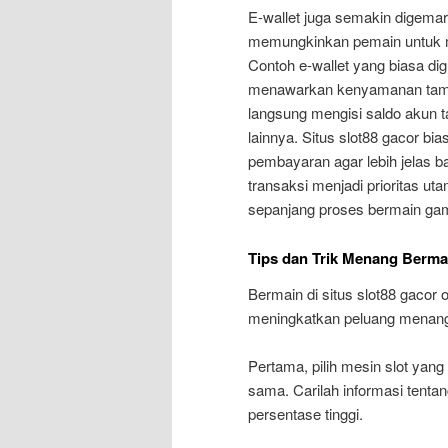
E-wallet juga semakin digemar
memungkinkan pemain untuk me
Contoh e-wallet yang biasa di
menawarkan kenyamanan tamba
langsung mengisi saldo akun 
lainnya. Situs slot88 gacor 
pembayaran agar lebih jelas
transaksi menjadi prioritas uta
sepanjang proses bermain game 
Tips dan Trik Menang Berma
Bermain di situs slot88 gacor
meningkatkan peluang menang,
Pertama, pilih mesin slot ya
sama. Carilah informasi tentan
persentase tinggi.