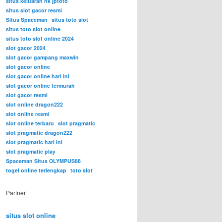
situs keluaran hk jptoto
situs slot gacor resmi
Situs Spaceman
situs toto slot
situs toto slot online
situs toto slot online 2024
slot gacor 2024
slot gacor gampang maxwin
slot gacor online
slot gacor online hari ini
slot gacor online termurah
slot gacor resmi
slot online dragon222
slot online resmi
slot online terbaru
slot pragmatic
slot pragmatic dragon222
slot pragmatic hari ini
slot pragmatic play
Spaceman Situs OLYMPUS88
togel online terlengkap
toto slot
Partner
situs slot online