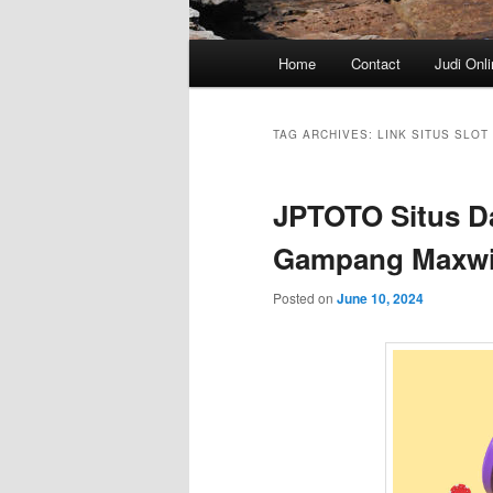
Main
Home
Contact
Judi Onl
menu
TAG ARCHIVES:
LINK SITUS SLOT
JPTOTO Situs Da
Gampang Maxwi
Posted on
June 10, 2024