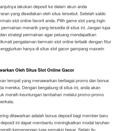
elanjutnya lakukan deposit ke dalam akun anda
n yang disediakan oleh situs tersebut. Setelah saldo
rmain slot online favorit anda. Pilih game slot yang ingin
n permainan menarik yang tersedia di situs ini. Jangan lupa
dan strategi permainan agar peluang mendapatkan
kmati pengalaman bermain slot online terbaik dengan fitur
enggiurkan hanya di situs slot gacor gampang maxwin
arkan Oleh Situs Slot Online Gacor
pakan tempat yang menawarkan berbagai promo dan bonus
ia mereka. Dengan bergabung di situs ini, anda akan
k meraih keuntungan tambahan melalui promo-promo
erkala.
ering ditawarkan adalah bonus deposit bagi member baru
eposit ini dapat membantu meningkatkan modal taruhan
eraih kemenangan juga semakin besar. Selain itu,