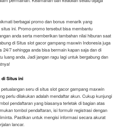
alam permainan. Keamanan dan keadilan selalu dijaga
enikmati berbagai promo dan bonus menarik yang
h situs ini. Promo-promo tersebut bisa membantu
gan anda serta memberikan tambahan nilai hiburan saat
gabung di Situs slot gacor gampang maxwin Indonesia juga
24/7 sehingga anda bisa bermain kapan saja dan di
 luang anda. Jadi jangan ragu lagi untuk bergabung dan
tnya!
di Situs ini
petualangan seru di situs slot gacor gampang maxwin
ng perlu dilakukan adalah mendaftar akun. Cukup kunjungi
mbol pendaftaran yang biasanya terletak di bagian atas
kan tombol pendaftaran, isi formulir registrasi dengan
diminta. Pastikan untuk mengisi informasi secara akurat
rjalan lancar.