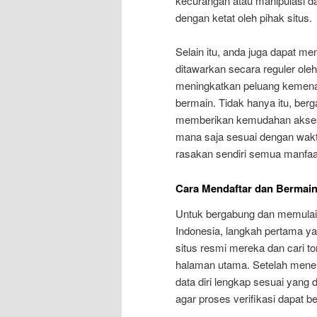
kecurangan atau manipulasi d
dengan ketat oleh pihak situs.
Selain itu, anda juga dapat m
ditawarkan secara reguler ole
meningkatkan peluang kemenan
bermain. Tidak hanya itu, ber
memberikan kemudahan akses 
mana saja sesuai dengan waktu
rasakan sendiri semua manfaa
Cara Mendaftar dan Bermain 
Untuk bergabung dan memulai 
Indonesia, langkah pertama ya
situs resmi mereka dan cari to
halaman utama. Setelah menemu
data diri lengkap sesuai yang 
agar proses verifikasi dapat be