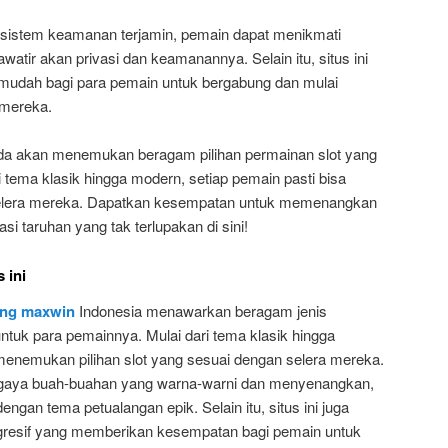
 sistem keamanan terjamin, pemain dapat menikmati
atir akan privasi dan keamanannya. Selain itu, situs ini
mudah bagi para pemain untuk bergabung dan mulai
 mereka.
anda akan menemukan beragam pilihan permainan slot yang
 tema klasik hingga modern, setiap pemain pasti bisa
lera mereka. Dapatkan kesempatan untuk memenangkan
si taruhan yang tak terlupakan di sini!
 ini
ang maxwin
Indonesia menawarkan beragam jenis
ntuk para pemainnya. Mulai dari tema klasik hingga
menemukan pilihan slot yang sesuai dengan selera mereka.
ergaya buah-buahan yang warna-warni dan menyenangkan,
dengan tema petualangan epik. Selain itu, situs ini juga
gresif yang memberikan kesempatan bagi pemain untuk