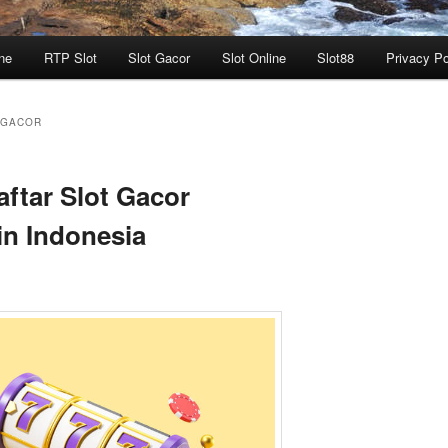
ine
RTP Slot
Slot Gacor
Slot Online
Slot88
Privacy Po
 GACOR
ftar Slot Gacor
n Indonesia