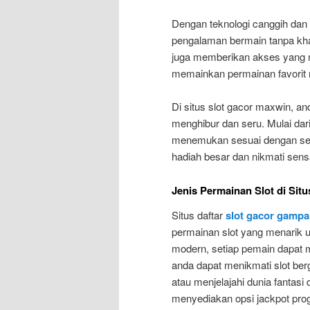
Dengan teknologi canggih dan
pengalaman bermain tanpa khaw
juga memberikan akses yang 
memainkan permainan favorit
Di situs slot gacor maxwin, 
menghibur dan seru. Mulai dari
menemukan sesuai dengan se
hadiah besar dan nikmati sensa
Jenis Permainan Slot di Situs
Situs daftar
slot gacor gamp
permainan slot yang menarik u
modern, setiap pemain dapat 
anda dapat menikmati slot b
atau menjelajahi dunia fantasi 
menyediakan opsi jackpot pro