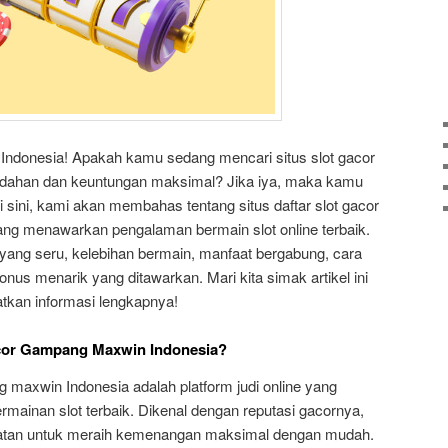
di Indonesia! Apakah kamu sedang mencari situs slot gacor
dahan dan keuntungan maksimal? Jika iya, maka kamu
i sini, kami akan membahas tentang situs daftar slot gacor
g menawarkan pengalaman bermain slot online terbaik.
yang seru, kelebihan bermain, manfaat bergabung, cara
nus menarik yang ditawarkan. Mari kita simak artikel ini
tkan informasi lengkapnya!
Gacor Gampang Maxwin Indonesia?
g maxwin Indonesia adalah platform judi online yang
rmainan slot terbaik. Dikenal dengan reputasi gacornya,
atan untuk meraih kemenangan maksimal dengan mudah.