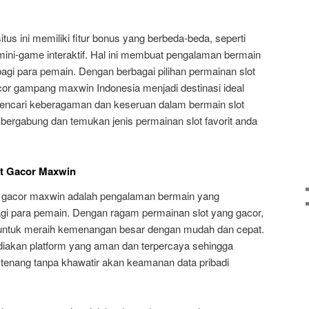
situs ini memiliki fitur bonus yang berbeda-beda, seperti
n mini-game interaktif. Hal ini membuat pengalaman bermain
gi para pemain. Dengan berbagai pilihan permainan slot
acor gampang maxwin Indonesia menjadi destinasi ideal
 mencari keberagaman dan keseruan dalam bermain slot
k bergabung dan temukan jenis permainan slot favorit anda
ot Gacor Maxwin
lot gacor maxwin adalah pengalaman bermain yang
i para pemain. Dengan ragam permainan slot yang gacor,
untuk meraih kemenangan besar dengan mudah dan cepat.
yediakan platform yang aman dan terpercaya sehingga
tenang tanpa khawatir akan keamanan data pribadi