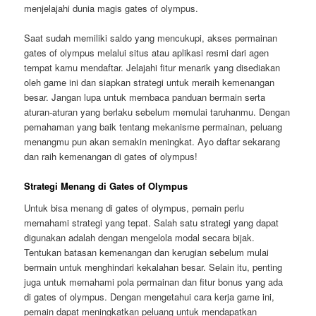
menjelajahi dunia magis gates of olympus.
Saat sudah memiliki saldo yang mencukupi, akses permainan
gates of olympus melalui situs atau aplikasi resmi dari agen
tempat kamu mendaftar. Jelajahi fitur menarik yang disediakan
oleh game ini dan siapkan strategi untuk meraih kemenangan
besar. Jangan lupa untuk membaca panduan bermain serta
aturan-aturan yang berlaku sebelum memulai taruhanmu. Dengan
pemahaman yang baik tentang mekanisme permainan, peluang
menangmu pun akan semakin meningkat. Ayo daftar sekarang
dan raih kemenangan di gates of olympus!
Strategi Menang di Gates of Olympus
Untuk bisa menang di gates of olympus, pemain perlu
memahami strategi yang tepat. Salah satu strategi yang dapat
digunakan adalah dengan mengelola modal secara bijak.
Tentukan batasan kemenangan dan kerugian sebelum mulai
bermain untuk menghindari kekalahan besar. Selain itu, penting
juga untuk memahami pola permainan dan fitur bonus yang ada
di gates of olympus. Dengan mengetahui cara kerja game ini,
pemain dapat meningkatkan peluang untuk mendapatkan