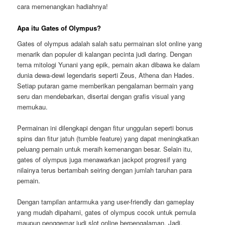
cara memenangkan hadiahnya!
Apa itu Gates of Olympus?
Gates of olympus adalah salah satu permainan slot online yang
menarik dan populer di kalangan pecinta judi daring. Dengan
tema mitologi Yunani yang epik, pemain akan dibawa ke dalam
dunia dewa-dewi legendaris seperti Zeus, Athena dan Hades.
Setiap putaran game memberikan pengalaman bermain yang
seru dan mendebarkan, disertai dengan grafis visual yang
memukau.
Permainan ini dilengkapi dengan fitur unggulan seperti bonus
spins dan fitur jatuh (tumble feature) yang dapat meningkatkan
peluang pemain untuk meraih kemenangan besar. Selain itu,
gates of olympus juga menawarkan jackpot progresif yang
nilainya terus bertambah seiring dengan jumlah taruhan para
pemain.
Dengan tampilan antarmuka yang user-friendly dan gameplay
yang mudah dipahami, gates of olympus cocok untuk pemula
maupun penggemar judi slot online berpengalaman. Jadi,