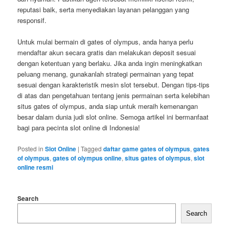
reputasi baik, serta menyediakan layanan pelanggan yang
responsif.
Untuk mulai bermain di gates of olympus, anda hanya perlu
mendaftar akun secara gratis dan melakukan deposit sesuai
dengan ketentuan yang berlaku. Jika anda ingin meningkatkan
peluang menang, gunakanlah strategi permainan yang tepat
sesuai dengan karakteristik mesin slot tersebut. Dengan tips-tips
di atas dan pengetahuan tentang jenis permainan serta kelebihan
situs gates of olympus, anda siap untuk meraih kemenangan
besar dalam dunia judi slot online. Semoga artikel ini bermanfaat
bagi para pecinta slot online di Indonesia!
Posted in
Slot Online
|
Tagged
daftar game gates of olympus
,
gates
of olympus
,
gates of olympus online
,
situs gates of olympus
,
slot
online resmi
Search
Search