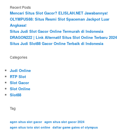
Recent Posts
Mencari Situs Slot Gacor? ELISLAH.NET Jawabannya!
OLYMPUS88: Situs Resmi Slot Spaceman Jackpot Luar
Angkasa!
Situs Judi Slot Gacor Online Termurah di Indonesia
DRAGON222 | Link Alternatif Situs Slot Online Terbaru 2024
Situs Judi Slot88 Gacor Online Terbaik di Indonesia
Categories
Judi Online
RTP Slot
Slot Gacor
Slot Online
Slot88
Tag
agen situs slot gacor
agen situs slot gacor 2024
agen situs toto slot online
daftar game gates of olympus