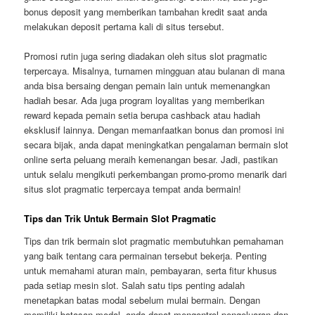
bonus deposit yang memberikan tambahan kredit saat anda
melakukan deposit pertama kali di situs tersebut.
Promosi rutin juga sering diadakan oleh situs slot pragmatic
terpercaya. Misalnya, turnamen mingguan atau bulanan di mana
anda bisa bersaing dengan pemain lain untuk memenangkan
hadiah besar. Ada juga program loyalitas yang memberikan
reward kepada pemain setia berupa cashback atau hadiah
eksklusif lainnya. Dengan memanfaatkan bonus dan promosi ini
secara bijak, anda dapat meningkatkan pengalaman bermain slot
online serta peluang meraih kemenangan besar. Jadi, pastikan
untuk selalu mengikuti perkembangan promo-promo menarik dari
situs slot pragmatic terpercaya tempat anda bermain!
Tips dan Trik Untuk Bermain Slot Pragmatic
Tips dan trik bermain slot pragmatic membutuhkan pemahaman
yang baik tentang cara permainan tersebut bekerja. Penting
untuk memahami aturan main, pembayaran, serta fitur khusus
pada setiap mesin slot. Salah satu tips penting adalah
menetapkan batas modal sebelum mulai bermain. Dengan
memiliki batasan modal, anda dapat mengontrol pengeluaran dan