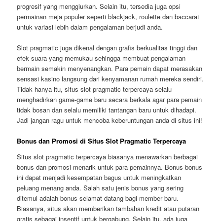
progresif yang menggiurkan. Selain itu, tersedia juga opsi
permainan meja populer seperti blackjack, roulette dan baccarat
untuk variasi lebih dalam pengalaman berjudi anda.
Slot pragmatic juga dikenal dengan grafis berkualitas tinggi dan
efek suara yang memukau sehingga membuat pengalaman
bermain semakin menyenangkan. Para pemain dapat merasakan
sensasi kasino langsung dari kenyamanan rumah mereka sendiri.
Tidak hanya itu, situs slot pragmatic terpercaya selalu
menghadirkan game-game baru secara berkala agar para pemain
tidak bosan dan selalu memiliki tantangan baru untuk dihadapi.
Jadi jangan ragu untuk mencoba keberuntungan anda di situs ini!
Bonus dan Promosi di Situs Slot Pragmatic Terpercaya
Situs slot pragmatic terpercaya biasanya menawarkan berbagai
bonus dan promosi menarik untuk para pemainnya. Bonus-bonus
ini dapat menjadi kesempatan bagus untuk meningkatkan
peluang menang anda. Salah satu jenis bonus yang sering
ditemui adalah bonus selamat datang bagi member baru.
Biasanya, situs akan memberikan tambahan kredit atau putaran
gratis sebagai insentif untuk bergabung. Selain itu, ada juga