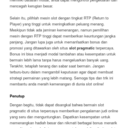
mencegah kerugian besar.
Selain itu, pilihlah mesin slot dengan tingkat RTP (Return to
Player) yang tinggi untuk meningkatkan peluang menang.
Meskipun tidak ada jaminan kemenangan, namun pemilihan
mesin dengan RTP tinggi dapat memberikan keuntungan jangka
panjang. Jangan lupa juga untuk memanfaatkan bonus dan
promosi yang ditawarkan oleh situs
slot pragmatic
terpercaya.
Bonus ini bisa menjadi modal tambahan atau kesempatan untuk
bermain lebih lama tanpa harus mengeluarkan banyak uang.
Terakhir, tetaplah tenang dan sabar saat bermain. Jangan
terburu-buru dalam mengambil keputusan agar dapat membuat
strategi permainan yang lebih matang. Semoga tips dan trik ini
membantu anda meraih kemenangan di dunia slot online!
Penutup
Dengan begitu, tidak dapat disangkal bahwa bermain slot
pragmatic di situs terpercaya memberikan pengalaman judi online
yang seru dan menguntungkan. Dapatkan kesempatan untuk
memenangkan hadiah besar dan nikmati berbagai bonus menarik