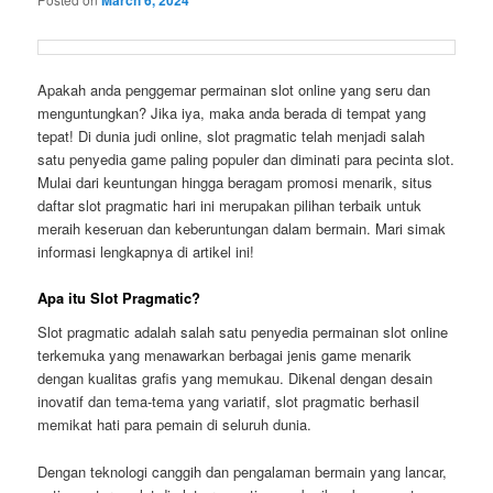
March 6, 2024
Apakah anda penggemar permainan slot online yang seru dan
menguntungkan? Jika iya, maka anda berada di tempat yang
tepat! Di dunia judi online, slot pragmatic telah menjadi salah
satu penyedia game paling populer dan diminati para pecinta slot.
Mulai dari keuntungan hingga beragam promosi menarik, situs
daftar slot pragmatic hari ini merupakan pilihan terbaik untuk
meraih keseruan dan keberuntungan dalam bermain. Mari simak
informasi lengkapnya di artikel ini!
Apa itu Slot Pragmatic?
Slot pragmatic adalah salah satu penyedia permainan slot online
terkemuka yang menawarkan berbagai jenis game menarik
dengan kualitas grafis yang memukau. Dikenal dengan desain
inovatif dan tema-tema yang variatif, slot pragmatic berhasil
memikat hati para pemain di seluruh dunia.
Dengan teknologi canggih dan pengalaman bermain yang lancar,