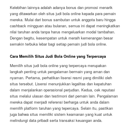
Kelebihan lainnya adalah adanya bonus dan promosi menarik
yang ditawarkan oleh situs judi bola online kepada para pemain
mereka. Mulai dari bonus sambutan untuk anggota baru hingga
cashback mingguan atau bulanan, semua ini dapat meningkatkan
nilai taruhan anda tanpa harus mengeluarkan modal tambahan.
Dengan begitu, kesempatan untuk meraih kemenangan besar
semakin terbuka lebar bagi setiap pemain judi bola online.
Cara Memilih Situs Judi Bola Online yang Terpercaya
Memilih situs judi bola online yang terpercaya merupakan
langkah penting untuk pengalaman bermain yang aman dan
nyaman. Pertama, perhatikan lisensi resmi yang dimiliki oleh
situs tersebut. Lisensi menunjukkan legalitas dan kepatuhan
dalam menjalankan operasional perjudian. Kedua, cek reputasi
situs melalui ulasan dan testimoni dari pemain lain. Pengalaman
mereka dapat menjadi referensi berharga untuk anda dalam
memilih platform taruhan yang tepercaya. Selain itu, pastikan
juga bahwa situs memiliki sistem keamanan yang kuat untuk
melindungi data pribadi serta transaksi keuangan anda.