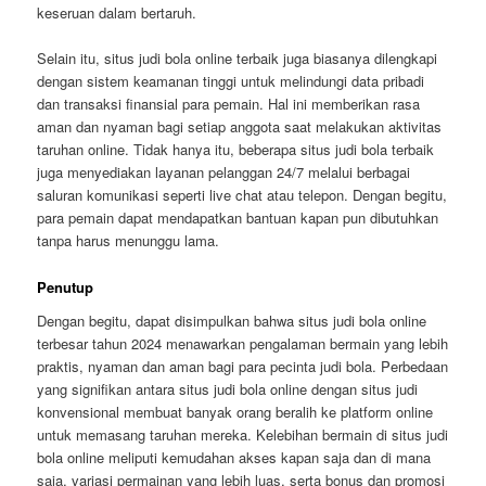
keseruan dalam bertaruh.
Selain itu, situs judi bola online terbaik juga biasanya dilengkapi
dengan sistem keamanan tinggi untuk melindungi data pribadi
dan transaksi finansial para pemain. Hal ini memberikan rasa
aman dan nyaman bagi setiap anggota saat melakukan aktivitas
taruhan online. Tidak hanya itu, beberapa situs judi bola terbaik
juga menyediakan layanan pelanggan 24/7 melalui berbagai
saluran komunikasi seperti live chat atau telepon. Dengan begitu,
para pemain dapat mendapatkan bantuan kapan pun dibutuhkan
tanpa harus menunggu lama.
Penutup
Dengan begitu, dapat disimpulkan bahwa situs judi bola online
terbesar tahun 2024 menawarkan pengalaman bermain yang lebih
praktis, nyaman dan aman bagi para pecinta judi bola. Perbedaan
yang signifikan antara situs judi bola online dengan situs judi
konvensional membuat banyak orang beralih ke platform online
untuk memasang taruhan mereka. Kelebihan bermain di situs judi
bola online meliputi kemudahan akses kapan saja dan di mana
saja, variasi permainan yang lebih luas, serta bonus dan promosi