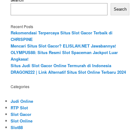
Search
Recent Posts
Rekomendasi Terpercaya Situs Slot Gacor Terbaik di
CHRISPINE
Mencari Situs Slot Gacor? ELISLAH.NET Jawabannya!
OLYMPUS88: Situs Resmi Slot Spaceman Jackpot Luar
Angkasa!
Situs Judi Slot Gacor Online Termurah di Indonesia
DRAGON222 | Link Alternatif Situs Slot Online Terbaru 2024
Categories
Judi Online
RTP Slot
Slot Gacor
Slot Online
Slot88