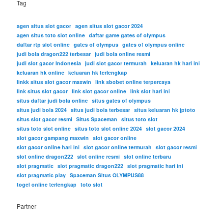
Tag
agen situs slot gacor
agen situs slot gacor 2024
agen situs toto slot online
daftar game gates of olympus
daftar rtp slot online
gates of olympus
gates of olympus online
judi bola dragon222 terbesar
judi bola online resmi
judi slot gacor Indonesia
judi slot gacor termurah
keluaran hk hari ini
keluaran hk online
keluaran hk terlengkap
linkk situs slot gacor maxwin
link sbobet online terpercaya
link situs slot gacor
link slot gacor online
link slot hari ini
situs daftar judi bola online
situs gates of olympus
situs judi bola 2024
situs judi bola terbesar
situs keluaran hk jptoto
situs slot gacor resmi
Situs Spaceman
situs toto slot
situs toto slot online
situs toto slot online 2024
slot gacor 2024
slot gacor gampang maxwin
slot gacor online
slot gacor online hari ini
slot gacor online termurah
slot gacor resmi
slot online dragon222
slot online resmi
slot online terbaru
slot pragmatic
slot pragmatic dragon222
slot pragmatic hari ini
slot pragmatic play
Spaceman Situs OLYMPUS88
togel online terlengkap
toto slot
Partner