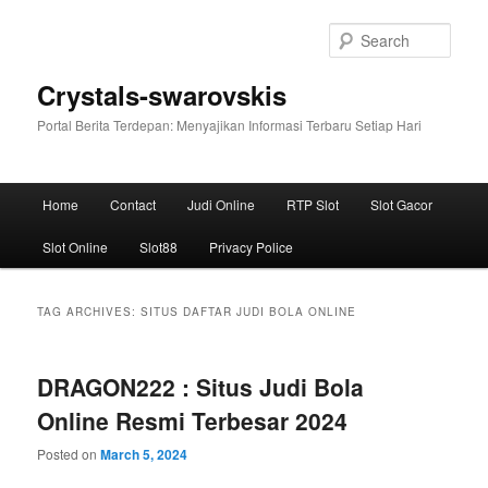
Skip
Skip
to
to
Sear
primary
secondary
content
content
Crystals-swarovskis
Portal Berita Terdepan: Menyajikan Informasi Terbaru Setiap Hari
Main
Home
Contact
Judi Online
RTP Slot
Slot Gacor
menu
Slot Online
Slot88
Privacy Police
TAG ARCHIVES:
SITUS DAFTAR JUDI BOLA ONLINE
DRAGON222 : Situs Judi Bola
Online Resmi Terbesar 2024
Posted on
March 5, 2024