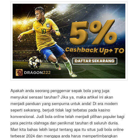
Apakah anda seorang penggemar sepak bola yang juga
menyukai sensasi taruhan? Jika ya, maka artikel ini akan
menjadi panduan yang sempurna untuk anda! Di era modern
seperti sekarang, berjudi tidak lagi terbatas pada kasino
konvensional. Judi bola online telah menjadi pilihan populer bagi
para pecinta olahraga dan penikmat taruhan di seluruh dunia.
Mari kita bahas lebih lanjut tentang apa itu situs judi bola online
terbesar 2024 dan mengapa anda harus mempertimbangkan