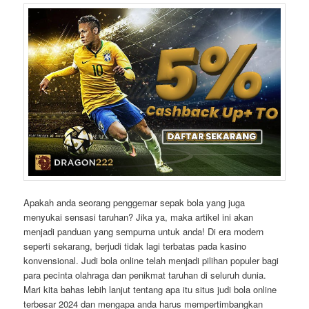
Apakah anda seorang penggemar sepak bola yang juga
menyukai sensasi taruhan? Jika ya, maka artikel ini akan
menjadi panduan yang sempurna untuk anda! Di era modern
seperti sekarang, berjudi tidak lagi terbatas pada kasino
konvensional. Judi bola online telah menjadi pilihan populer bagi
para pecinta olahraga dan penikmat taruhan di seluruh dunia.
Mari kita bahas lebih lanjut tentang apa itu situs judi bola online
terbesar 2024 dan mengapa anda harus mempertimbangkan