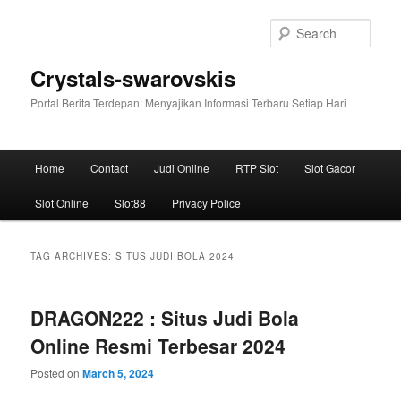
Skip
Skip
to
to
Sear
primary
secondary
content
content
Crystals-swarovskis
Portal Berita Terdepan: Menyajikan Informasi Terbaru Setiap Hari
Main
Home
Contact
Judi Online
RTP Slot
Slot Gacor
menu
Slot Online
Slot88
Privacy Police
TAG ARCHIVES:
SITUS JUDI BOLA 2024
DRAGON222 : Situs Judi Bola
Online Resmi Terbesar 2024
Posted on
March 5, 2024