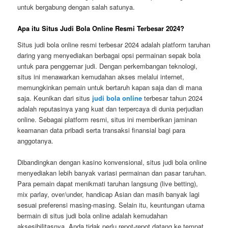
untuk bergabung dengan salah satunya.
Apa itu Situs Judi Bola Online Resmi Terbesar 2024?
Situs judi bola online resmi terbesar 2024 adalah platform taruhan
daring yang menyediakan berbagai opsi permainan sepak bola
untuk para penggemar judi. Dengan perkembangan teknologi,
situs ini menawarkan kemudahan akses melalui internet,
memungkinkan pemain untuk bertaruh kapan saja dan di mana
saja. Keunikan dari situs
judi bola online
terbesar tahun 2024
adalah reputasinya yang kuat dan terpercaya di dunia perjudian
online. Sebagai platform resmi, situs ini memberikan jaminan
keamanan data pribadi serta transaksi finansial bagi para
anggotanya.
Dibandingkan dengan kasino konvensional, situs judi bola online
menyediakan lebih banyak variasi permainan dan pasar taruhan.
Para pemain dapat menikmati taruhan langsung (live betting),
mix parlay, over/under, handicap Asian dan masih banyak lagi
sesuai preferensi masing-masing. Selain itu, keuntungan utama
bermain di situs judi bola online adalah kemudahan
aksesibilitasnya. Anda tidak perlu repot-repot datang ke tempat