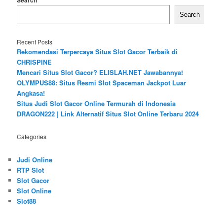
Search
Recent Posts
Rekomendasi Terpercaya Situs Slot Gacor Terbaik di
CHRISPINE
Mencari Situs Slot Gacor? ELISLAH.NET Jawabannya!
OLYMPUS88: Situs Resmi Slot Spaceman Jackpot Luar
Angkasa!
Situs Judi Slot Gacor Online Termurah di Indonesia
DRAGON222 | Link Alternatif Situs Slot Online Terbaru 2024
Categories
Judi Online
RTP Slot
Slot Gacor
Slot Online
Slot88