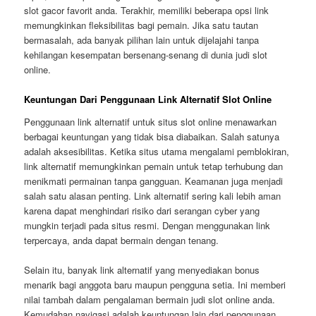
slot gacor favorit anda. Terakhir, memiliki beberapa opsi link
memungkinkan fleksibilitas bagi pemain. Jika satu tautan
bermasalah, ada banyak pilihan lain untuk dijelajahi tanpa
kehilangan kesempatan bersenang-senang di dunia judi slot
online.
Keuntungan Dari Penggunaan Link Alternatif Slot Online
Penggunaan link alternatif untuk situs slot online menawarkan
berbagai keuntungan yang tidak bisa diabaikan. Salah satunya
adalah aksesibilitas. Ketika situs utama mengalami pemblokiran,
link alternatif memungkinkan pemain untuk tetap terhubung dan
menikmati permainan tanpa gangguan. Keamanan juga menjadi
salah satu alasan penting. Link alternatif sering kali lebih aman
karena dapat menghindari risiko dari serangan cyber yang
mungkin terjadi pada situs resmi. Dengan menggunakan link
terpercaya, anda dapat bermain dengan tenang.
Selain itu, banyak link alternatif yang menyediakan bonus
menarik bagi anggota baru maupun pengguna setia. Ini memberi
nilai tambah dalam pengalaman bermain judi slot online anda.
Kemudahan navigasi adalah keuntungan lain dari penggunaan