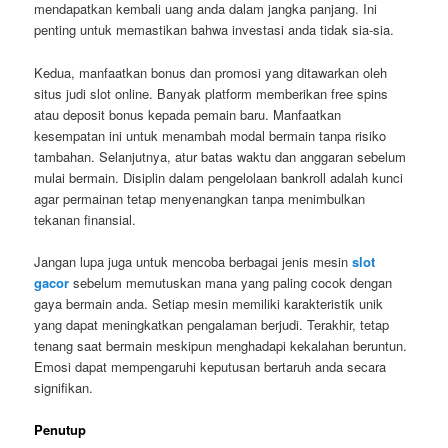
mendapatkan kembali uang anda dalam jangka panjang. Ini
penting untuk memastikan bahwa investasi anda tidak sia-sia.
Kedua, manfaatkan bonus dan promosi yang ditawarkan oleh
situs judi slot online. Banyak platform memberikan free spins
atau deposit bonus kepada pemain baru. Manfaatkan
kesempatan ini untuk menambah modal bermain tanpa risiko
tambahan. Selanjutnya, atur batas waktu dan anggaran sebelum
mulai bermain. Disiplin dalam pengelolaan bankroll adalah kunci
agar permainan tetap menyenangkan tanpa menimbulkan
tekanan finansial.
Jangan lupa juga untuk mencoba berbagai jenis mesin
slot
gacor
sebelum memutuskan mana yang paling cocok dengan
gaya bermain anda. Setiap mesin memiliki karakteristik unik
yang dapat meningkatkan pengalaman berjudi. Terakhir, tetap
tenang saat bermain meskipun menghadapi kekalahan beruntun.
Emosi dapat mempengaruhi keputusan bertaruh anda secara
signifikan.
Penutup