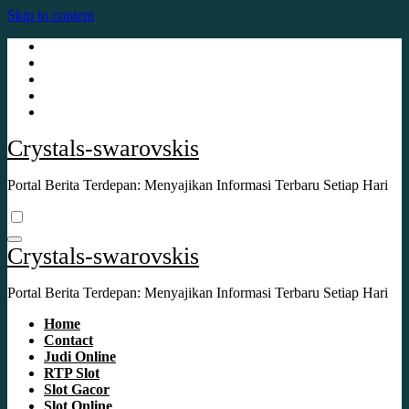
Skip to content
Crystals-swarovskis
Portal Berita Terdepan: Menyajikan Informasi Terbaru Setiap Hari
Crystals-swarovskis
Portal Berita Terdepan: Menyajikan Informasi Terbaru Setiap Hari
Home
Contact
Judi Online
RTP Slot
Slot Gacor
Slot Online