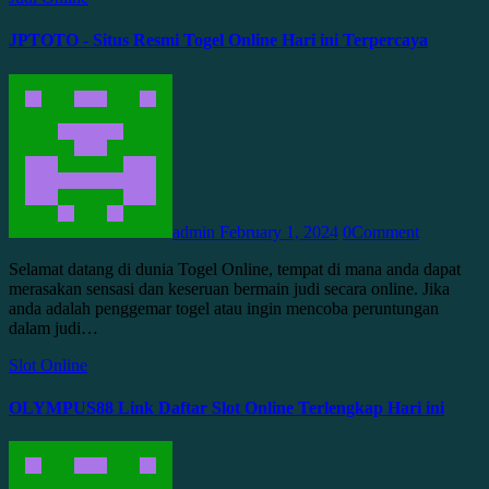
JPTOTO - Situs Resmi Togel Online Hari ini Terpercaya
admin
February 1, 2024
0
Comment
Selamat datang di dunia Togel Online, tempat di mana anda dapat
merasakan sensasi dan keseruan bermain judi secara online. Jika
anda adalah penggemar togel atau ingin mencoba peruntungan
dalam judi…
Slot Online
OLYMPUS88 Link Daftar Slot Online Terlengkap Hari ini