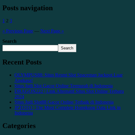
Posts navigation
1
2
3
« Previous Page
—
Next Page »
Search
Search
Recent Posts
OLYMPUS88: Situs Resmi Slot Spaceman Jackpot Luar
Angkasa!
Situs Judi Slot Gacor Online Termurah di Indonesia
DRAGON222 | Link Alternatif Situs Slot Online Terbaru
2024
Situs Judi Slot88 Gacor Online Terbaik di Indonesia
JPTOTO | The Most Complete Hongkong Data Link in
Indonesia
Categories