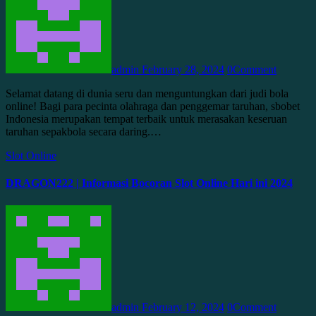
admin
February 28, 2024
0
Comment
Selamat datang di dunia seru dan menguntungkan dari judi bola
online! Bagi para pecinta olahraga dan penggemar taruhan, sbobet
Indonesia merupakan tempat terbaik untuk merasakan keseruan
taruhan sepakbola secara daring.…
Slot Online
DRAGON222 | Informasi Bocoran Slot Online Hari ini 2024
admin
February 12, 2024
0
Comment