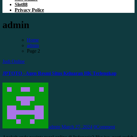
Slot88
Privacy Police
admin
Home
admin
Page 2
Judi Online
JPTOTO - Agen Resmi Situs Keluaran HK Terlengkap
admin
March 27, 2024
0
Comment