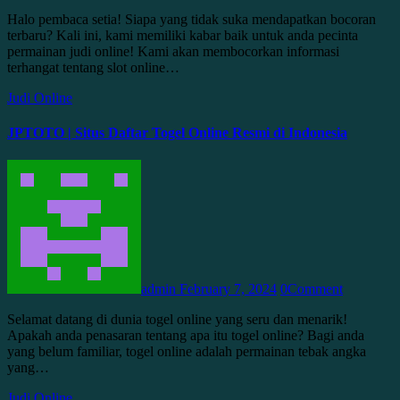
Halo pembaca setia! Siapa yang tidak suka mendapatkan bocoran
terbaru? Kali ini, kami memiliki kabar baik untuk anda pecinta
permainan judi online! Kami akan membocorkan informasi
terhangat tentang slot online…
Judi Online
JPTOTO | Situs Daftar Togel Online Resmi di Indonesia
admin
February 7, 2024
0
Comment
Selamat datang di dunia togel online yang seru dan menarik!
Apakah anda penasaran tentang apa itu togel online? Bagi anda
yang belum familiar, togel online adalah permainan tebak angka
yang…
Judi Online