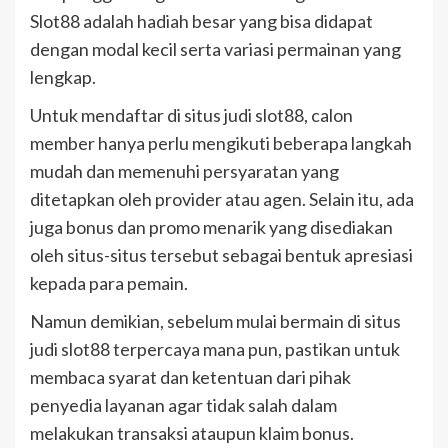
Slot88 adalah hadiah besar yang bisa didapat
dengan modal kecil serta variasi permainan yang
lengkap.
Untuk mendaftar di situs judi slot88, calon
member hanya perlu mengikuti beberapa langkah
mudah dan memenuhi persyaratan yang
ditetapkan oleh provider atau agen. Selain itu, ada
juga bonus dan promo menarik yang disediakan
oleh situs-situs tersebut sebagai bentuk apresiasi
kepada para pemain.
Namun demikian, sebelum mulai bermain di situs
judi slot88 terpercaya mana pun, pastikan untuk
membaca syarat dan ketentuan dari pihak
penyedia layanan agar tidak salah dalam
melakukan transaksi ataupun klaim bonus.