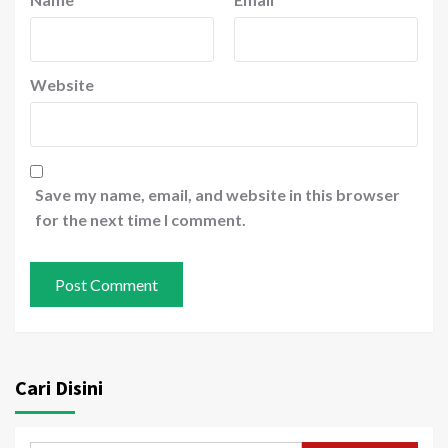
Website
Save my name, email, and website in this browser
for the next time I comment.
Cari Disini