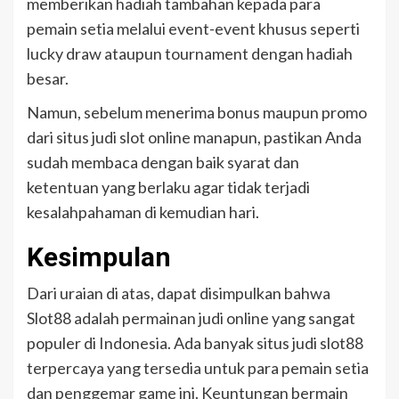
memberikan hadiah tambahan kepada para
pemain setia melalui event-event khusus seperti
lucky draw ataupun tournament dengan hadiah
besar.
Namun, sebelum menerima bonus maupun promo
dari situs judi slot online manapun, pastikan Anda
sudah membaca dengan baik syarat dan
ketentuan yang berlaku agar tidak terjadi
kesalahpahaman di kemudian hari.
Kesimpulan
Dari uraian di atas, dapat disimpulkan bahwa
Slot88 adalah permainan judi online yang sangat
populer di Indonesia. Ada banyak situs judi slot88
terpercaya yang tersedia untuk para pemain setia
dan penggemar game ini. Keuntungan bermain