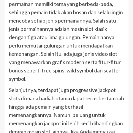
permainan memiliki tema yang berbeda-beda,
sehingga pemain tidak akan bosan dan selalu ingin
mencoba setiap jenis permainannya. Salah satu
jenis permainannya adalah mesin slot klasik
dengan tiga atau lima gulungan. Pemain hanya
perlu memutar gulungan untuk mendapatkan
kemenangan. Selain itu, ada juga jenis video slot
yang menawarkan grafis modern serta fitur-fitur
bonus seperti free spins, wild symbol dan scatter
symbol.
Selanjutnya, terdapat juga progressive jackpot
slots di mana hadiah utama dapat terus bertambah
hingga ada pemain yang berhasil
memenangkannya. Namun, peluang untuk
memenangkan jackpot ini lebih kecil dibandingkan
dengan mesin slot lainnya. Jika Anda menyukai