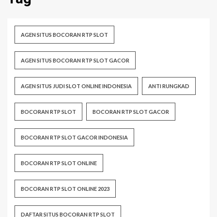
AGEN SITUS BOCORAN RTP SLOT
AGEN SITUS BOCORAN RTP SLOT GACOR
AGEN SITUS JUDI SLOT ONLINE INDONESIA
ANTI RUNGKAD
BOCORAN RTP SLOT
BOCORAN RTP SLOT GACOR
BOCORAN RTP SLOT GACOR INDONESIA
BOCORAN RTP SLOT ONLINE
BOCORAN RTP SLOT ONLINE 2023
DAFTAR SITUS BOCORAN RTP SLOT