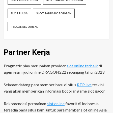
SLOT PULSA
SLOT TANPA POTONGAN
TELKOMSEL DAN XL
Partner Kerja
Pragmatic play merupakan provider
slot online terbaik
di
agen resmi judi online DRAGON222 sepanjang tahun 2023
Selamat datang para member baru di situs
RTP live
terkini
yang akan memberikan informasi bocoran game slot gacor
Rekomendasi permainan
slot online
favorit di Indonesia
tersedia pada situs kami untuk para member slot online Asia