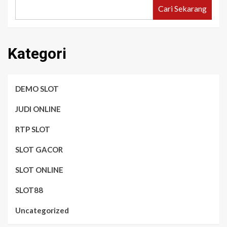
Cari Sekarang
Kategori
DEMO SLOT
JUDI ONLINE
RTP SLOT
SLOT GACOR
SLOT ONLINE
SLOT88
Uncategorized