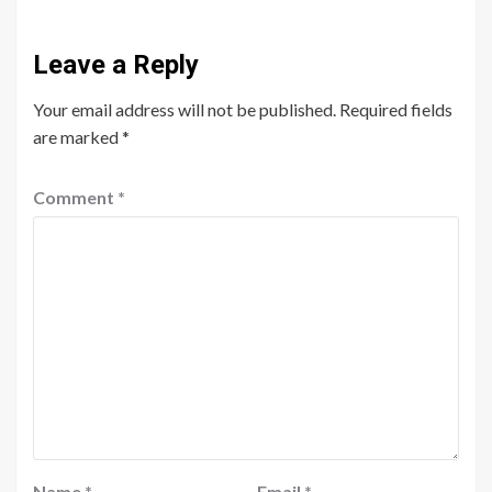
Leave a Reply
Your email address will not be published.
Required fields
are marked
*
Comment
*
Name
*
Email
*