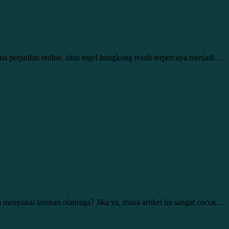
ia perjudian online, situs togel hongkong result terpercaya menjadi…
nyukai taruhan olahraga? Jika ya, maka artikel ini sangat cocok…