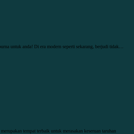
urna untuk anda! Di era modern seperti sekarang, berjudi tidak…