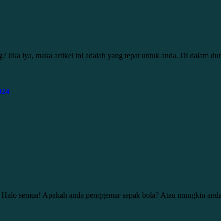
Jika iya, maka artikel ini adalah yang tepat untuk anda. Di dalam dun
024
lo semua! Apakah anda penggemar sepak bola? Atau mungkin anda me