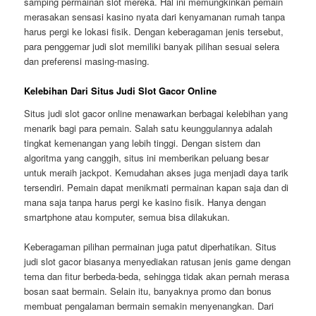
samping permainan slot mereka. Hal ini memungkinkan pemain
merasakan sensasi kasino nyata dari kenyamanan rumah tanpa
harus pergi ke lokasi fisik. Dengan keberagaman jenis tersebut,
para penggemar judi slot memiliki banyak pilihan sesuai selera
dan preferensi masing-masing.
Kelebihan Dari Situs Judi Slot Gacor Online
Situs judi slot gacor online menawarkan berbagai kelebihan yang
menarik bagi para pemain. Salah satu keunggulannya adalah
tingkat kemenangan yang lebih tinggi. Dengan sistem dan
algoritma yang canggih, situs ini memberikan peluang besar
untuk meraih jackpot. Kemudahan akses juga menjadi daya tarik
tersendiri. Pemain dapat menikmati permainan kapan saja dan di
mana saja tanpa harus pergi ke kasino fisik. Hanya dengan
smartphone atau komputer, semua bisa dilakukan.
Keberagaman pilihan permainan juga patut diperhatikan. Situs
judi slot gacor biasanya menyediakan ratusan jenis game dengan
tema dan fitur berbeda-beda, sehingga tidak akan pernah merasa
bosan saat bermain. Selain itu, banyaknya promo dan bonus
membuat pengalaman bermain semakin menyenangkan. Dari