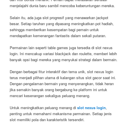
menjelajahi dunia baru sambil mencoba keberuntungan mereka.
Selain itu, ada juga slot progresif yang menawarkan jackpot
besar. Setiap taruhan yang dipasang meningkatkan pot hadiah,
sehingga memberikan kesempatan bagi pemain untuk
mendapatkan kemenangan fantastis dalam sekali putaran.
Permainan lain seperti table games juga tersedia di slot nexus
login. Ini mencakup variasi blackjack dan roulette, memberi lebih
banyak opsi bagi mereka yang menyukai strategi dalam bermain.
Dengan berbagai fitur interaktif dan tema unik, slot nexus login
terus menjadi pilihan utama di kalangan situs slot gacor saat ini.
Dengan pengalaman bermain yang menyenangkan, tidak heran
jika semakin banyak orang bergabung ke platform ini untuk
mencari kesenangan sekaligus peluang menang.
Untuk meningkatkan peluang menang di
slot nexus login
,
penting untuk memahami mekanisme permainan. Setiap jenis
slot memiliki pola dan karakteristik tersendiri.