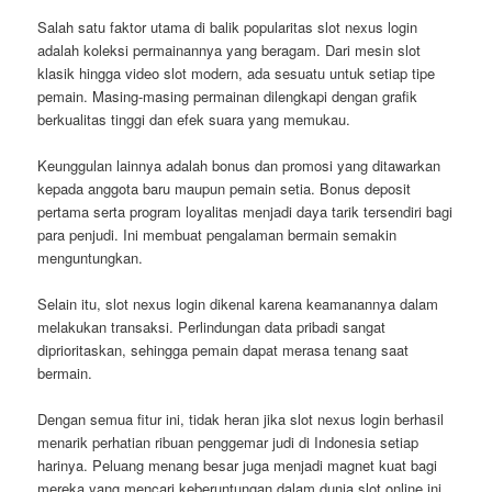
Salah satu faktor utama di balik popularitas slot nexus login
adalah koleksi permainannya yang beragam. Dari mesin slot
klasik hingga video slot modern, ada sesuatu untuk setiap tipe
pemain. Masing-masing permainan dilengkapi dengan grafik
berkualitas tinggi dan efek suara yang memukau.
Keunggulan lainnya adalah bonus dan promosi yang ditawarkan
kepada anggota baru maupun pemain setia. Bonus deposit
pertama serta program loyalitas menjadi daya tarik tersendiri bagi
para penjudi. Ini membuat pengalaman bermain semakin
menguntungkan.
Selain itu, slot nexus login dikenal karena keamanannya dalam
melakukan transaksi. Perlindungan data pribadi sangat
diprioritaskan, sehingga pemain dapat merasa tenang saat
bermain.
Dengan semua fitur ini, tidak heran jika slot nexus login berhasil
menarik perhatian ribuan penggemar judi di Indonesia setiap
harinya. Peluang menang besar juga menjadi magnet kuat bagi
mereka yang mencari keberuntungan dalam dunia slot online ini.