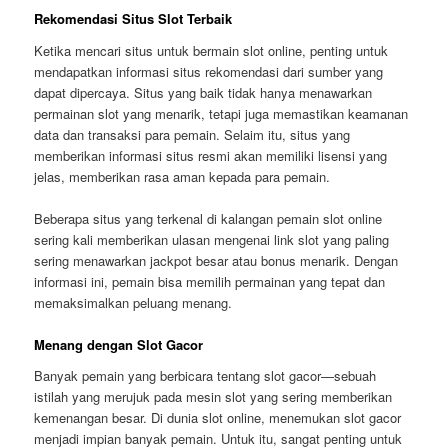
Rekomendasi Situs Slot Terbaik
Ketika mencari situs untuk bermain slot online, penting untuk
mendapatkan informasi situs rekomendasi dari sumber yang
dapat dipercaya. Situs yang baik tidak hanya menawarkan
permainan slot yang menarik, tetapi juga memastikan keamanan
data dan transaksi para pemain. Selaim itu, situs yang
memberikan informasi situs resmi akan memiliki lisensi yang
jelas, memberikan rasa aman kepada para pemain.
Beberapa situs yang terkenal di kalangan pemain slot online
sering kali memberikan ulasan mengenai link slot yang paling
sering menawarkan jackpot besar atau bonus menarik. Dengan
informasi ini, pemain bisa memilih permainan yang tepat dan
memaksimalkan peluang menang.
Menang dengan Slot Gacor
Banyak pemain yang berbicara tentang slot gacor—sebuah
istilah yang merujuk pada mesin slot yang sering memberikan
kemenangan besar. Di dunia slot online, menemukan slot gacor
menjadi impian banyak pemain. Untuk itu, sangat penting untuk