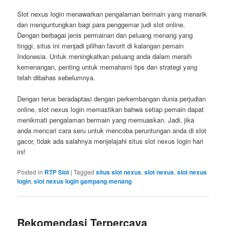
Slot nexus login menawarkan pengalaman bermain yang menarik
dan menguntungkan bagi para penggemar judi slot online.
Dengan berbagai jenis permainan dan peluang menang yang
tinggi, situs ini menjadi pilihan favorit di kalangan pemain
Indonesia. Untuk meningkatkan peluang anda dalam meraih
kemenangan, penting untuk memahami tips dan strategi yang
telah dibahas sebelumnya.
Dengan terus beradaptasi dengan perkembangan dunia perjudian
online, slot nexus login memastikan bahwa setiap pemain dapat
menikmati pengalaman bermain yang memuaskan. Jadi, jika
anda mencari cara seru untuk mencoba peruntungan anda di slot
gacor, tidak ada salahnya menjelajahi situs slot nexus login hari
ini!
Posted in
RTP Slot
|
Tagged
situs slot nexus
,
slot nexus
,
slot nexus
login
,
slot nexus login gampang menang
Rekomendasi Terpercaya