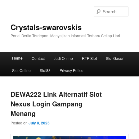
Skip
Skip
to
to
Sear
primary
secondary
content
content
Crystals-swarovskis
Portal Berita Terdepan: Menyajikan Informasi Terbaru Setiap Hari
Main
Home
Contact
Judi Online
RTP Slot
Slot Gacor
menu
Slot Online
Slot88
Privacy Police
DEWA222 Link Alternatif Slot
Nexus Login Gampang
Menang
Posted on
July 8, 2025