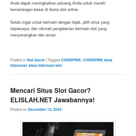
Anda dapat meningkatkan peluang Anda untuk meraih
kemenangan besar di dunia slot online.
Selalu ingat untuk bermain dengan bijak, pilih situs yang
terpercaya, dan nikmati pengalaman bermain slot yang
menyenangkan dan aman.
Posted in
Slot Gacor
|
Tagged
CHRISPINE
,
CHRISPINE situs
informasi
,
situs informasi slot
Mencari Situs Slot Gacor?
ELISLAH.NET Jawabannya!
Posted on
December 13, 2024