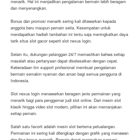
menarik. Hal ini menjadikan pengalaman bermain lebih beragam
dan menyenangkan.
Bonus dan promosi menarik sering kali ditawarkan kepada
anggota baru maupun pemain setia. Kesempatan untuk
mendapatkan hadiah tambahan ini tentu saja meningkatkan daya
tarik situs slot gacor seperti slot nexus login.
Selain itu, dukungan pelanggan 24/7 memastikan bahwa setiap
masalah atau pertanyaan dapat diselesaikan dengan cepat.
Keberadaan tim support profesional membuat pengalaman
bermain semakin nyaman dan aman bagi semua pengguna di
Indonesia.
Slot nexus login menawarkan beragam jenis permainan yang
menarik bagi para penggemar judi slot online. Dari mesin slot
klasik hingga video slot modern, pilihan ini akan memanjakan
setiap pemain.
Salah satu favorit adalah mesin slot bertema petualangan.
Permainan ini sering kali dilengkapi dengan grafik yang menawan
dan fitur bonus menarik. Pemain dapat merasakan sensasi