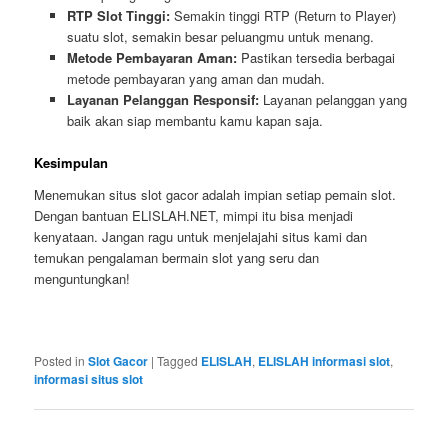
RTP Slot Tinggi:
Semakin tinggi RTP (Return to Player)
suatu slot, semakin besar peluangmu untuk menang.
Metode Pembayaran Aman:
Pastikan tersedia berbagai
metode pembayaran yang aman dan mudah.
Layanan Pelanggan Responsif:
Layanan pelanggan yang
baik akan siap membantu kamu kapan saja.
Kesimpulan
Menemukan situs slot gacor adalah impian setiap pemain slot.
Dengan bantuan ELISLAH.NET, mimpi itu bisa menjadi
kenyataan. Jangan ragu untuk menjelajahi situs kami dan
temukan pengalaman bermain slot yang seru dan
menguntungkan!
Posted in
Slot Gacor
|
Tagged
ELISLAH
,
ELISLAH informasi slot
,
informasi situs slot