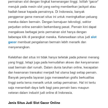
permainan slot dengan tingkat kemenangan tinggi. Istilah “gacor”
merujuk pada mesin slot yang sering memberikan jackpot atau
hadiah besar kepada pemainnya. Di Indonesia, banyak
penggemar game mencari situs ini untuk meningkatkan peluang
mereka dalam bermain. Dengan kemajuan teknologi, sektor
perjudian online semakin berkembang pesat. Pemain kini dapat
mengakses berbagai jenis permainan slot hanya dengan
beberapa klik di perangkat mereka. Ketersediaan situs judi
slot
gacor
membuat pengalaman bermain lebih menarik dan
menyenangkan.
Kelebihan dari situs ini tidak hanya terletak pada potensi menang
yang tinggi, tetapi juga pada kemudahan akses dan kenyamanan
saat bermain dari rumah. Dalam dunia taruhan online, kecepatan
dan keamanan transaksi menjadi hal utama bagi setiap pemain.
Banyak penyedia layanan juga menawarkan grafis berkualitas
tinggi serta tema menarik untuk setiap permainan. Hal ini tentu
saja menambah daya tarik bagi para pemain baru maupun
veteran dalam industri judi online di Indonesia.
Jenis Situs Judi Slot Gacor Online