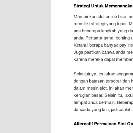
Strategi Untuk Memenangkan
Memainkan slot online bisa m
memiliki strategi yang tepat.
ada beberapa langkah yang d
anda. Pertama-tama, penting 
Ketahui berapa banyak paylin
Juga pastikan bahwa anda mem
karena mereka dapat memban
Selanjutnya, tentukan anggara
dengan batasan tersebut dan 
dalam mesin slot. Ini akan m
kerugian besar. Selain itu, laku
tempat anda bermain. Beberap
daripada yang lain, jadi caril
Alternatif Permainan Slot On