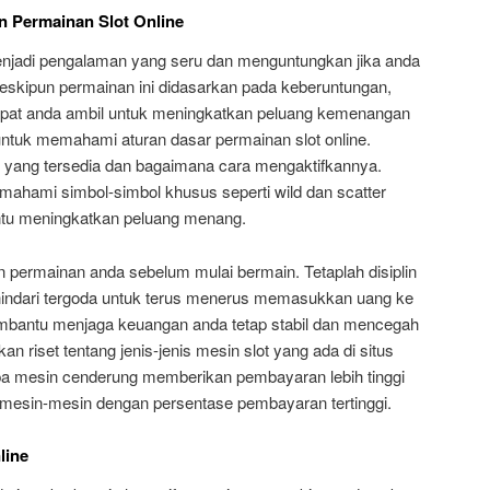
 Permainan Slot Online
enjadi pengalaman yang seru dan menguntungkan jika anda
 Meskipun permainan ini didasarkan pada keberuntungan,
apat anda ambil untuk meningkatkan peluang kemenangan
untuk memahami aturan dasar permainan slot online.
e yang tersedia dan bagaimana cara mengaktifkannya.
ahami simbol-simbol khusus seperti wild dan scatter
tu meningkatkan peluang menang.
n permainan anda sebelum mulai bermain. Tetaplah disiplin
hindari tergoda untuk terus menerus memasukkan uang ke
embantu menjaga keuangan anda tetap stabil dan mencegah
kan riset tentang jenis-jenis mesin slot yang ada di situs
a mesin cenderung memberikan pembayaran lebih tinggi
ah mesin-mesin dengan persentase pembayaran tertinggi.
line