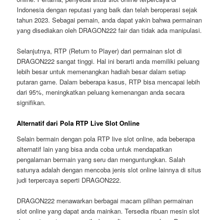
Indonesia dengan reputasi yang baik dan telah beroperasi sejak
tahun 2023. Sebagai pemain, anda dapat yakin bahwa permainan
yang disediakan oleh DRAGON222 fair dan tidak ada manipulasi.
Selanjutnya, RTP (Return to Player) dari permainan slot di
DRAGON222 sangat tinggi. Hal ini berarti anda memiliki peluang
lebih besar untuk memenangkan hadiah besar dalam setiap
putaran game. Dalam beberapa kasus, RTP bisa mencapai lebih
dari 95%, meningkatkan peluang kemenangan anda secara
signifikan.
Alternatif dari Pola RTP Live Slot Online
Selain bermain dengan pola RTP live slot online, ada beberapa
alternatif lain yang bisa anda coba untuk mendapatkan
pengalaman bermain yang seru dan menguntungkan. Salah
satunya adalah dengan mencoba jenis slot online lainnya di situs
judi terpercaya seperti DRAGON222.
DRAGON222 menawarkan berbagai macam pilihan permainan
slot online yang dapat anda mainkan. Tersedia ribuan mesin slot