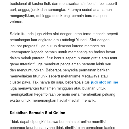
tradisional di kasino fisik dan menawarkan simbol-simbol seperti
ceri, anggur, jeruk dan semangka. Fiturnya sederhana namun
mengasyikkan, sehingga cocok bagi pemain baru maupun
veteran.
Selain itu, ada juga video slot dengan tema-tema menarik seperti
petualangan luar angkasa atau mitologi Yunani. Slot dengan
jackpot progresif juga cukup diminati karena memberikan
kesempatan kepada pemain untuk memenangkan hadiah besar
dalam sekali putaran. fitur bonus seperti putaran gratis atau mini
game interaktif juga membuat pengalaman bermain lebih seru
dan menguntungkan. Beberapa penyedia permainan bahkan
menyediakan fitur unik seperti mekanisme Megaways atau
cluster pays. Tak hanya itu saja, beberapa situs
judi slot online
juga menawarkan turnamen mingguan atau bulanan untuk
meningkatkan kegembiraan bermain serta memberikan peluang
ekstra untuk memenangkan hadiah-hadiah menarik.
Kelebihan Bermain Slot Online
Tidak dapat dipungkiri bahwa bermain slot online memiliki
beberapa keuntungan yang tidak dimiliki oleh permainan kasino