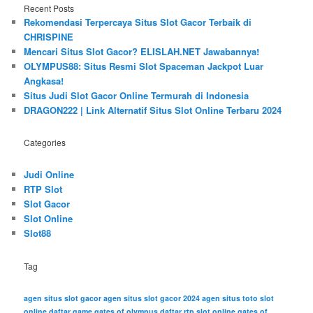
Recent Posts
Rekomendasi Terpercaya Situs Slot Gacor Terbaik di
CHRISPINE
Mencari Situs Slot Gacor? ELISLAH.NET Jawabannya!
OLYMPUS88: Situs Resmi Slot Spaceman Jackpot Luar
Angkasa!
Situs Judi Slot Gacor Online Termurah di Indonesia
DRAGON222 | Link Alternatif Situs Slot Online Terbaru 2024
Categories
Judi Online
RTP Slot
Slot Gacor
Slot Online
Slot88
Tag
agen situs slot gacor
agen situs slot gacor 2024
agen situs toto slot
online
daftar game gates of olympus
daftar rtp slot online
gates of