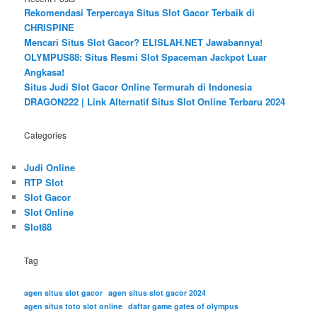
Rekomendasi Terpercaya Situs Slot Gacor Terbaik di
CHRISPINE
Mencari Situs Slot Gacor? ELISLAH.NET Jawabannya!
OLYMPUS88: Situs Resmi Slot Spaceman Jackpot Luar
Angkasa!
Situs Judi Slot Gacor Online Termurah di Indonesia
DRAGON222 | Link Alternatif Situs Slot Online Terbaru 2024
Categories
Judi Online
RTP Slot
Slot Gacor
Slot Online
Slot88
Tag
agen situs slot gacor
agen situs slot gacor 2024
agen situs toto slot online
daftar game gates of olympus