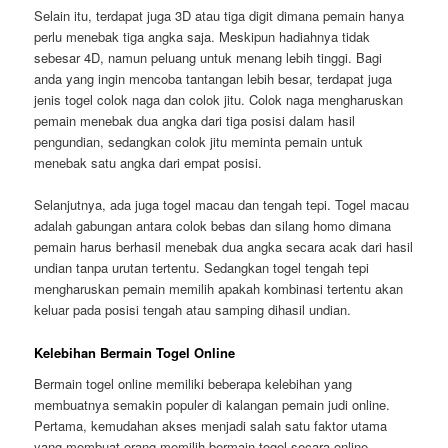
Selain itu, terdapat juga 3D atau tiga digit dimana pemain hanya
perlu menebak tiga angka saja. Meskipun hadiahnya tidak
sebesar 4D, namun peluang untuk menang lebih tinggi. Bagi
anda yang ingin mencoba tantangan lebih besar, terdapat juga
jenis togel colok naga dan colok jitu. Colok naga mengharuskan
pemain menebak dua angka dari tiga posisi dalam hasil
pengundian, sedangkan colok jitu meminta pemain untuk
menebak satu angka dari empat posisi.
Selanjutnya, ada juga togel macau dan tengah tepi. Togel macau
adalah gabungan antara colok bebas dan silang homo dimana
pemain harus berhasil menebak dua angka secara acak dari hasil
undian tanpa urutan tertentu. Sedangkan togel tengah tepi
mengharuskan pemain memilih apakah kombinasi tertentu akan
keluar pada posisi tengah atau samping dihasil undian.
Kelebihan Bermain Togel Online
Bermain togel online memiliki beberapa kelebihan yang
membuatnya semakin populer di kalangan pemain judi online.
Pertama, kemudahan akses menjadi salah satu faktor utama
yang membuat orang memilih bermain togel secara online.