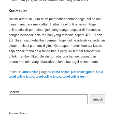
Kesimpulan
Dalam artrkel ini, kita telah membahas tentang togel online dan
bagaimana cara mendaftar di situs togel online resmi. Togel
online adalah permainan judi yang sangat populer di Indonesia,
dengan berbagai jenis taruhan yang tersedia seperti 4D, 3D dan
2D. Salah satu kelebihan bermain togel online adalah kemudahan
akses melalui platform digital. Kita dapat memainkannya kapan
saja dan di mana saja tanpa harus pergi ke tempat-tempat fisik
untuk membeli tiket. Selain itu, ada juga banyak bonus dan
promo menarik yang ditawarkan oleh situs togel online resmi.
Posted in
Judi Online
|
Tagged
jptoto online
,
judi online jptoto
,
situs
togel online jptoto
,
togel online jptoto
,
togel online resmi
Search
Search
Recent Posts