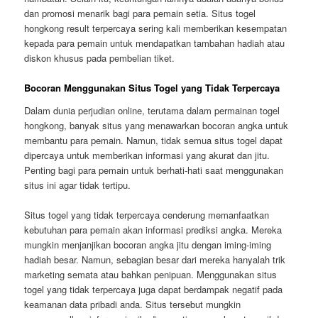
dan promosi menarik bagi para pemain setia. Situs togel
hongkong result terpercaya sering kali memberikan kesempatan
kepada para pemain untuk mendapatkan tambahan hadiah atau
diskon khusus pada pembelian tiket.
Bocoran Menggunakan Situs Togel yang Tidak Terpercaya
Dalam dunia perjudian online, terutama dalam permainan togel
hongkong, banyak situs yang menawarkan bocoran angka untuk
membantu para pemain. Namun, tidak semua situs togel dapat
dipercaya untuk memberikan informasi yang akurat dan jitu.
Penting bagi para pemain untuk berhati-hati saat menggunakan
situs ini agar tidak tertipu.
Situs togel yang tidak terpercaya cenderung memanfaatkan
kebutuhan para pemain akan informasi prediksi angka. Mereka
mungkin menjanjikan bocoran angka jitu dengan iming-iming
hadiah besar. Namun, sebagian besar dari mereka hanyalah trik
marketing semata atau bahkan penipuan. Menggunakan situs
togel yang tidak terpercaya juga dapat berdampak negatif pada
keamanan data pribadi anda. Situs tersebut mungkin