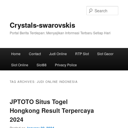
Skip
Skip
to
to
Sear
primary
secondary
content
content
Crystals-swarovskis
Portal Berita Terdepan: Menyajikan Informasi Terbaru Setiap Hari
Main
Home
Contact
Judi Online
RTP Slot
Slot Gacor
menu
Slot Online
Slot88
Privacy Police
TAG ARCHIVES:
JUDI ONLINE INDONESIA
JPTOTO Situs Togel
Hongkong Result Terpercaya
2024
Posted on