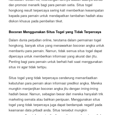
dan promosi menarik bagi para pemain setia. Situs togel
hongkong result terpercaya sering kali memberikan kesempatan
kepada para pemain untuk mendapatkan tambahan hadiah atau
diskon khusus pada pembelian tiket.
Bocoran Menggunakan Situs Togel yang Tidak Terpercaya
Dalam dunia perjudian online, terutama dalam permainan togel
hongkong, banyak situs yang menawarkan bocoran angka untuk
membantu para pemain. Namun, tidak semua situs togel dapat
dipercaya untuk memberikan informasi yang akurat dan jitu.
Penting bagi para pemain untuk berhati-hati saat menggunakan
situs ini agar tidak tertipu.
Situs togel yang tidak terpercaya cenderung memanfaatkan
kebutuhan para pemain akan informasi prediksi angka. Mereka
mungkin menjanjikan bocoran angka jitu dengan iming-iming
hadiah besar. Namun, sebagian besar dari mereka hanyalah trik
marketing semata atau bahkan penipuan. Menggunakan situs
togel yang tidak terpercaya juga dapat berdampak negatif pada
keamanan data pribadi anda. Situs tersebut mungkin