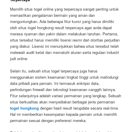
Memilih situs togel online yang terpercaya sangat penting untuk
memastikan pengalaman bermain yang aman dan
menguntungkan. Ada beberapa fitur kunci yang harus dimiliki
oleh situs togel hongkong result terpercaya agar anda dapat
merasa nyaman dan yakin dalam melakukan taruhan. Pertama,
situs tersebut harus memiliki lisensi resmi dari otoritas perjudian
yang diakui. Lisensi ini menunjukkan bahwa situs tersebut telah
melewati audit ketat dan mematuhi aturan serta regulasi industri
judi online.
Selain itu, sebuah situs togel terpercaya juga harus
menggunakan sistem keamanan tingkat tinggi untuk melindungi
data pribadi para pemain. Ini termasuk enkripsi data,
perlindungan firewall dan teknologi keamanan canggih lainnya.
Fitur selanjutnya adalah variasi permainan yang lengkap. Sebuah
situs berkualitas akan menyediakan berbagai jenis permainan
togel hongkong
dengan hasil result terupdate secara real-time.
Hal ini memberikan kesempatan kepada pemain untuk memilih
permainan sesuai dengan preferensi mereka.