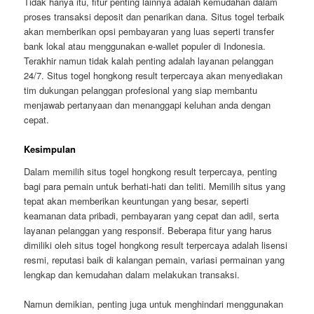
Tidak hanya itu, fitur penting lainnya adalah kemudahan dalam
proses transaksi deposit dan penarikan dana. Situs togel terbaik
akan memberikan opsi pembayaran yang luas seperti transfer
bank lokal atau menggunakan e-wallet populer di Indonesia.
Terakhir namun tidak kalah penting adalah layanan pelanggan
24/7. Situs togel hongkong result terpercaya akan menyediakan
tim dukungan pelanggan profesional yang siap membantu
menjawab pertanyaan dan menanggapi keluhan anda dengan
cepat.
Kesimpulan
Dalam memilih situs togel hongkong result terpercaya, penting
bagi para pemain untuk berhati-hati dan teliti. Memilih situs yang
tepat akan memberikan keuntungan yang besar, seperti
keamanan data pribadi, pembayaran yang cepat dan adil, serta
layanan pelanggan yang responsif. Beberapa fitur yang harus
dimiliki oleh situs togel hongkong result terpercaya adalah lisensi
resmi, reputasi baik di kalangan pemain, variasi permainan yang
lengkap dan kemudahan dalam melakukan transaksi.
Namun demikian, penting juga untuk menghindari menggunakan