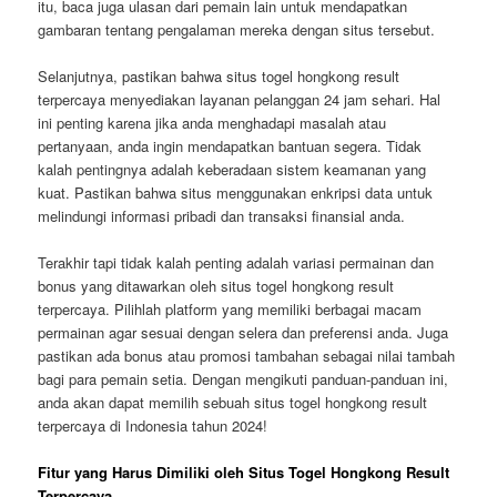
itu, baca juga ulasan dari pemain lain untuk mendapatkan
gambaran tentang pengalaman mereka dengan situs tersebut.
Selanjutnya, pastikan bahwa situs togel hongkong result
terpercaya menyediakan layanan pelanggan 24 jam sehari. Hal
ini penting karena jika anda menghadapi masalah atau
pertanyaan, anda ingin mendapatkan bantuan segera. Tidak
kalah pentingnya adalah keberadaan sistem keamanan yang
kuat. Pastikan bahwa situs menggunakan enkripsi data untuk
melindungi informasi pribadi dan transaksi finansial anda.
Terakhir tapi tidak kalah penting adalah variasi permainan dan
bonus yang ditawarkan oleh situs togel hongkong result
terpercaya. Pilihlah platform yang memiliki berbagai macam
permainan agar sesuai dengan selera dan preferensi anda. Juga
pastikan ada bonus atau promosi tambahan sebagai nilai tambah
bagi para pemain setia. Dengan mengikuti panduan-panduan ini,
anda akan dapat memilih sebuah situs togel hongkong result
terpercaya di Indonesia tahun 2024!
Fitur yang Harus Dimiliki oleh Situs Togel Hongkong Result
Terpercaya