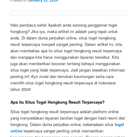
January 22, 2024
Halo pembaca setia! Apakah anda seorang penggemar togel
hongkong? Jika iya, maka artikel ini adalah yang tepat untuk
anda. Di dalam dunia perjudian online, situs togel hongkong
result terpercaya menjadi sangat penting. Dalam artikel ini, kita
akan membahas apa itu situs togel hongkong result terpercaya
dan mengapa kita harus menggunakan layanan tersebut. Kita
juga akan memberikan bocoran tentang bahaya menggunakan
situs togel yang tidak terpercaya. Jadi jangan lewatkan informasi
penting ini! Ayo mulai dan temukan keuntungan serta cara
memilih situs togel hongkong result terpercaya di Indonesia
tahun 2024!
Apa itu Situs Togel Hongkong Result Terpercaya?
Situs togel hongkong result terpercaya adalah platform online
yang menyediakan layanan taruhan togel dengan hasil resmi dari
hongkong. Dalam dunia perjudian online, keberadaan situs
togel
online
terpercaya sangat penting untuk memastikan