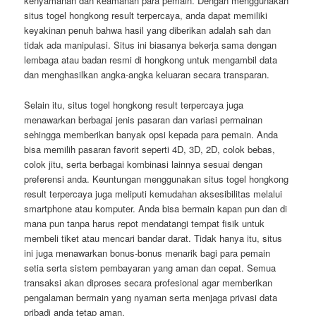
kenyamanan dan keamanan para pemain. Dengan menggunakan
situs togel hongkong result terpercaya, anda dapat memiliki
keyakinan penuh bahwa hasil yang diberikan adalah sah dan
tidak ada manipulasi. Situs ini biasanya bekerja sama dengan
lembaga atau badan resmi di hongkong untuk mengambil data
dan menghasilkan angka-angka keluaran secara transparan.
Selain itu, situs togel hongkong result terpercaya juga
menawarkan berbagai jenis pasaran dan variasi permainan
sehingga memberikan banyak opsi kepada para pemain. Anda
bisa memilih pasaran favorit seperti 4D, 3D, 2D, colok bebas,
colok jitu, serta berbagai kombinasi lainnya sesuai dengan
preferensi anda. Keuntungan menggunakan situs togel hongkong
result terpercaya juga meliputi kemudahan aksesibilitas melalui
smartphone atau komputer. Anda bisa bermain kapan pun dan di
mana pun tanpa harus repot mendatangi tempat fisik untuk
membeli tiket atau mencari bandar darat. Tidak hanya itu, situs
ini juga menawarkan bonus-bonus menarik bagi para pemain
setia serta sistem pembayaran yang aman dan cepat. Semua
transaksi akan diproses secara profesional agar memberikan
pengalaman bermain yang nyaman serta menjaga privasi data
pribadi anda tetap aman.