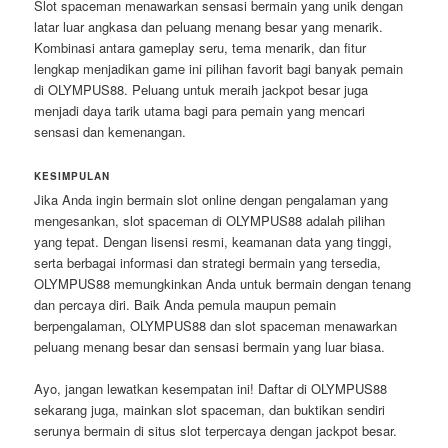
Slot spaceman menawarkan sensasi bermain yang unik dengan
latar luar angkasa dan peluang menang besar yang menarik.
Kombinasi antara gameplay seru, tema menarik, dan fitur
lengkap menjadikan game ini pilihan favorit bagi banyak pemain
di OLYMPUS88. Peluang untuk meraih jackpot besar juga
menjadi daya tarik utama bagi para pemain yang mencari
sensasi dan kemenangan.
KESIMPULAN
Jika Anda ingin bermain slot online dengan pengalaman yang
mengesankan, slot spaceman di OLYMPUS88 adalah pilihan
yang tepat. Dengan lisensi resmi, keamanan data yang tinggi,
serta berbagai informasi dan strategi bermain yang tersedia,
OLYMPUS88 memungkinkan Anda untuk bermain dengan tenang
dan percaya diri. Baik Anda pemula maupun pemain
berpengalaman, OLYMPUS88 dan slot spaceman menawarkan
peluang menang besar dan sensasi bermain yang luar biasa.
Ayo, jangan lewatkan kesempatan ini! Daftar di OLYMPUS88
sekarang juga, mainkan slot spaceman, dan buktikan sendiri
serunya bermain di situs slot terpercaya dengan jackpot besar.