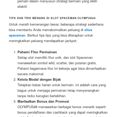
pemain dalam menyusun strategi bermain yang lebih
efektif.
TIPS DAN TRIK MENANG DI SLOT SPACEMAN OLYMPUS88
Untuk meraih kemenangan besar, beberapa strategi sederhana
bisa membantu Anda memaksimalkan peluang di
situs
spaceman
. Berikut tips-tips yang bisa diterapkan untuk
meningkatkan peluang mendapatkan jackpot:
Pahami Fitur Permainan
Setiap slot memiliki fitur unik, dan slot Spaceman
menawarkan simbol wild, scatter, dan putaran gratis.
Pahami bagaimana fitur ini bekerja agar bisa dimanfaatkan
secara maksimal.
Kelola Modal dengan Bijak
Tetapkan batas harian untuk bermain, ini adalah cara yang
bagus untuk menjaga permainan tetap menyenangkan
tanpa risiko kerugian berlebihan.
Manfaatkan Bonus dan Promosi
OLYMPUS88 menawarkan berbagai bonus menarik seperti
bonus pendaftaran dan cashback yang dapat meningkatkan