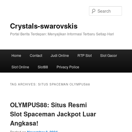
Skip
Skip
to
to
Sear
primary
secondary
content
content
Crystals-swarovskis
Portal Berita Terdepan: Menyajikan Informasi Terbaru Setiap Hari
Main
Home
Contact
Judi Online
RTP Slot
Slot Gacor
menu
Slot Online
Slot88
Privacy Police
TAG ARCHIVES:
SITUS SPACEMAN OLYMPUS88
OLYMPUS88: Situs Resmi
Slot Spaceman Jackpot Luar
Angkasa!
Posted on