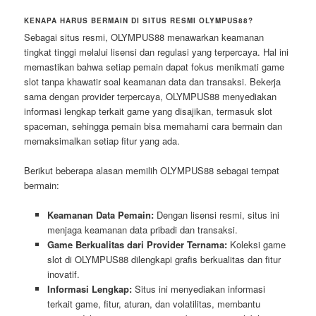
KENAPA HARUS BERMAIN DI SITUS RESMI OLYMPUS88?
Sebagai situs resmi, OLYMPUS88 menawarkan keamanan
tingkat tinggi melalui lisensi dan regulasi yang terpercaya. Hal ini
memastikan bahwa setiap pemain dapat fokus menikmati game
slot tanpa khawatir soal keamanan data dan transaksi. Bekerja
sama dengan provider terpercaya, OLYMPUS88 menyediakan
informasi lengkap terkait game yang disajikan, termasuk slot
spaceman, sehingga pemain bisa memahami cara bermain dan
memaksimalkan setiap fitur yang ada.
Berikut beberapa alasan memilih OLYMPUS88 sebagai tempat
bermain:
Keamanan Data Pemain:
Dengan lisensi resmi, situs ini
menjaga keamanan data pribadi dan transaksi.
Game Berkualitas dari Provider Ternama:
Koleksi game
slot di OLYMPUS88 dilengkapi grafis berkualitas dan fitur
inovatif.
Informasi Lengkap:
Situs ini menyediakan informasi
terkait game, fitur, aturan, dan volatilitas, membantu